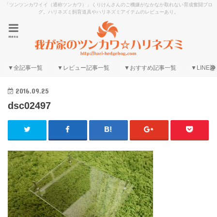
「ツンツンカワイイ（通称ツンカワ）」くりけんさんのご機嫌がなかなか取れない育成奮闘ブロ
グ。ハリネズミ飼育道具やハリネズミアイテムのレビューあり。
menu
▼全記事一覧
▼レビュー記事一覧
▼おすすめ記事一覧
▼LINE@
2016.09.25
dsc02497