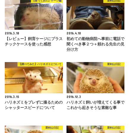
【使ってみた】ケージ編
栗剣山日記
2016.3.18
2016.4.10
【レビュー】飼育ケージにプラス
初めての動物病院へ事前に電話で
チックケースを使った感想
聞くべき事２つ＋頼れる先生の見
分け方
【調べてみた】ハリネズミについて
栗剣山日記
2016.3.15
2016.12.3
ハリネズミをブレずに撮るための
ハリネズミ飼いが増えてくる事で
シャッタースピードについて
これから起きそうな素敵な事
栗剣山日記
栗剣山日記