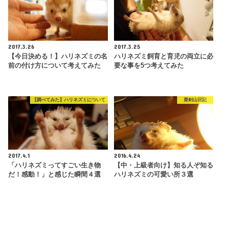
2017.3.26
2017.3.25
【今日決める！】ハリネズミの名
ハリネズミ飼育と育児の両立に必
前の付け方について考えてみた
要な事を5つ考えてみた
【調べてみた】ハリネズミについて
栗剣山日記
2017.4.1
2016.4.24
「ハリネズミってすごい生き物
【中・上級者向け】知る人ぞ知る
だ！感動！」と感じた瞬間４選
ハリネズミの可愛い所３選