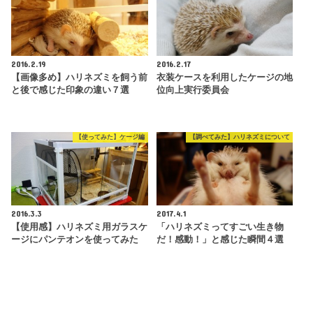
2016.2.19
2016.2.17
【画像多め】ハリネズミを飼う前
衣装ケースを利用したケージの地
と後で感じた印象の違い７選
位向上実行委員会
【使ってみた】ケージ編
【調べてみた】ハリネズミについて
2016.3.3
2017.4.1
【使用感】ハリネズミ用ガラスケ
「ハリネズミってすごい生き物
ージにパンテオンを使ってみた
だ！感動！」と感じた瞬間４選