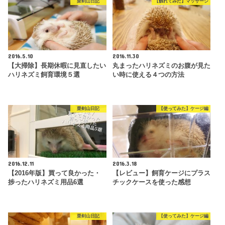
栗剣山日記
【触れてみた】マッサージ
2016.5.10
2016.11.30
【大掃除】長期休暇に見直したい
丸まったハリネズミのお腹が見た
ハリネズミ飼育環境５選
い時に使える４つの方法
栗剣山日記
【使ってみた】ケージ編
2016.12.11
2016.3.18
【2016年版】買って良かった・
【レビュー】飼育ケージにプラス
捗ったハリネズミ用品6選
チックケースを使った感想
栗剣山日記
【使ってみた】ケージ編