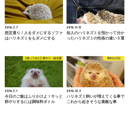
2016.3.7
2016.11.13
想定通り！人をダメにするソファ
知人のハリネズミを預かって分か
はハリネズミをもダメにする
ったハリネズミの性格の違い５選
【使ってみた】餌やり・給水器
栗剣山日記
2016.3.1
2016.12.3
今日のご飯はふりかけよ！サッと
ハリネズミ飼いが増えてくる事で
餌やりするには調味料ボトル
これから起きそうな素敵な事