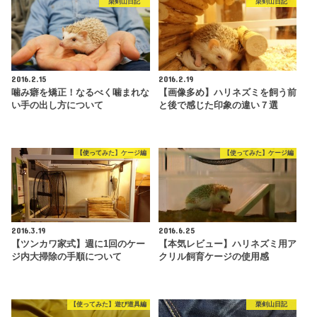
栗剣山日記
栗剣山日記
2016.2.15
2016.2.19
噛み癖を矯正！なるべく噛まれな
【画像多め】ハリネズミを飼う前
い手の出し方について
と後で感じた印象の違い７選
【使ってみた】ケージ編
【使ってみた】ケージ編
2016.3.19
2016.6.25
【ツンカワ家式】週に1回のケー
【本気レビュー】ハリネズミ用ア
ジ内大掃除の手順について
クリル飼育ケージの使用感
【使ってみた】遊び道具編
栗剣山日記