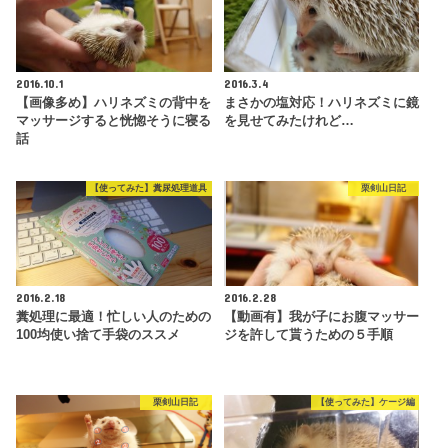
2016.10.1
2016.3.4
【画像多め】ハリネズミの背中を
まさかの塩対応！ハリネズミに鏡
マッサージすると恍惚そうに寝る
を見せてみたけれど…
話
【使ってみた】糞尿処理道具
栗剣山日記
2016.2.18
2016.2.28
糞処理に最適！忙しい人のための
【動画有】我が子にお腹マッサー
100均使い捨て手袋のススメ
ジを許して貰うための５手順
栗剣山日記
【使ってみた】ケージ編