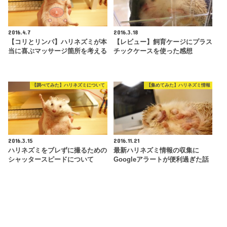
2016.4.7
2016.3.18
【コリとリンパ】ハリネズミが本
【レビュー】飼育ケージにプラス
当に喜ぶマッサージ箇所を考える
チックケースを使った感想
【調べてみた】ハリネズミについて
【集めてみた】ハリネズミ情報
2016.3.15
2016.11.21
ハリネズミをブレずに撮るための
最新ハリネズミ情報の収集に
シャッタースピードについて
Googleアラートが便利過ぎた話