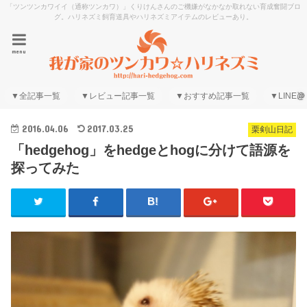
「ツンツンカワイイ（通称ツンカワ）」くりけんさんのご機嫌がなかなか取れない育成奮闘ブロ
グ。ハリネズミ飼育道具やハリネズミアイテムのレビューあり。
menu
▼全記事一覧
▼レビュー記事一覧
▼おすすめ記事一覧
▼LINE@
2016.04.06
2017.03.25
栗剣山日記
「hedgehog」をhedgeとhogに分けて語源を
探ってみた