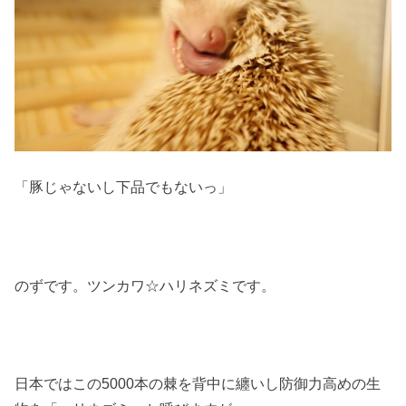
「豚じゃないし下品でもないっ」
のずです。ツンカワ☆ハリネズミです。
日本ではこの5000本の棘を背中に纏いし防御力高めの生