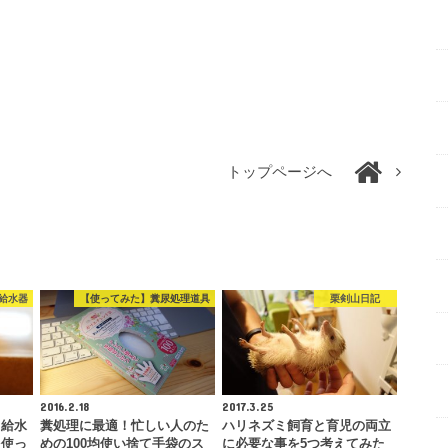
トップページへ
給水器
【使ってみた】糞尿処理道具
栗剣山日記
2016.2.18
2017.3.25
ミ給水
糞処理に最適！忙しい人のた
ハリネズミ飼育と育児の両立
を使っ
めの100均使い捨て手袋のス
に必要な事を5つ考えてみた