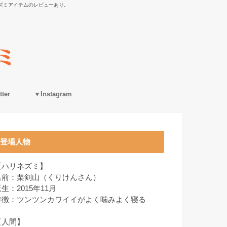
ズミアイテムのレビューあり。
ter
▼Instagram
登場人物
【ハリネズミ】
名前：栗剣山（くりけんさん）
生：2015年11月
特徴：ツンツンカワイイがよく噛みよく寝る
【人間】