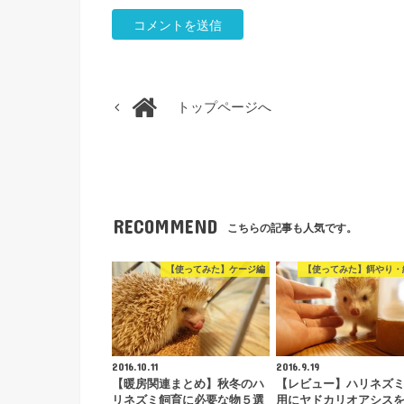
トップページへ
RECOMMEND
こちらの記事も人気です。
【使ってみた】ケージ編
【使ってみた】餌やり・
2016.10.11
2016.9.19
【暖房関連まとめ】秋冬のハ
【レビュー】ハリネズ
リネズミ飼育に必要な物５選
用にヤドカリオアシス