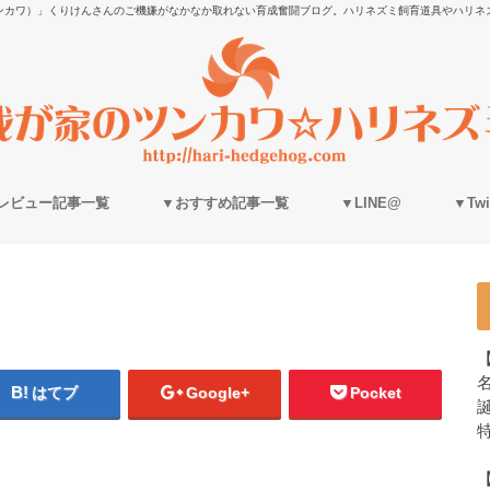
ンカワ）」くりけんさんのご機嫌がなかなか取れない育成奮闘ブログ。ハリネズミ飼育道具やハリネ
レビュー記事一覧
▼おすすめ記事一覧
▼LINE@
▼Twit
はてブ
Google+
Pocket
誕