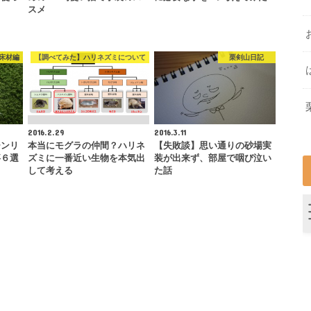
スメ
床材編
【調べてみた】ハリネズミについて
栗剣山日記
2016.2.29
2016.3.11
ーンリ
本当にモグラの仲間？ハリネ
【失敗談】思い通りの砂場実
事６選
ズミに一番近い生物を本気出
装が出来ず、部屋で咽び泣い
して考える
た話