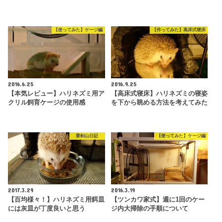
【使ってみた】ケージ編
【作ってみた】高床式寝床
2016.6.25
2016.9.25
【本気レビュー】ハリネズミ用ア
【高床式寝床】ハリネズミの寝姿
クリル飼育ケージの使用感
を下から眺める方法を考えてみた
栗剣山日記
【使ってみた】ケージ編
2017.3.29
2016.3.19
【百均様々！】ハリネズミ用餌皿
【ツンカワ家式】週に1回のケー
には灰皿が丁度良いと思う
ジ内大掃除の手順について