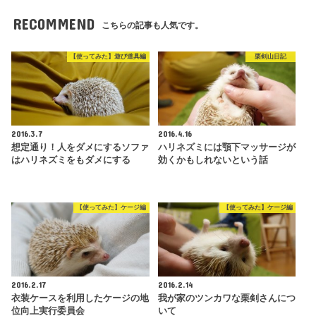
RECOMMEND
こちらの記事も人気です。
【使ってみた】遊び道具編
栗剣山日記
2016.3.7
2016.4.16
想定通り！人をダメにするソファ
ハリネズミには顎下マッサージが
はハリネズミをもダメにする
効くかもしれないという話
【使ってみた】ケージ編
【使ってみた】ケージ編
2016.2.17
2016.2.14
衣装ケースを利用したケージの地
我が家のツンカワな栗剣さんにつ
位向上実行委員会
いて