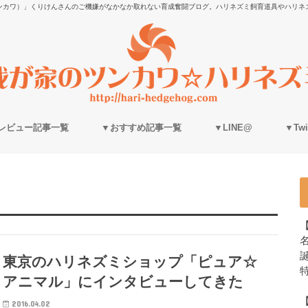
ンカワ）」くりけんさんのご機嫌がなかなか取れない育成奮闘ブログ。ハリネズミ飼育道具やハリネ
レビュー記事一覧
▼おすすめ記事一覧
▼LINE@
▼Twit
誕
東京のハリネズミショップ「ピュア☆
アニマル」にインタビューしてきた
2016.04.02