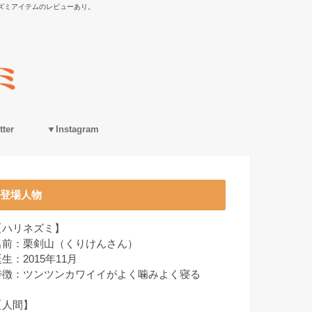
ズミアイテムのレビューあり。
ter
▼Instagram
登場人物
【ハリネズミ】
名前：栗剣山（くりけんさん）
生：2015年11月
特徴：ツンツンカワイイがよく噛みよく寝る
【人間】