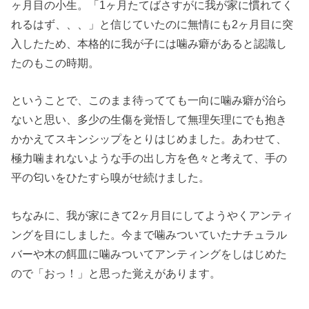
ヶ月目の小生。「1ヶ月たてばさすがに我が家に慣れてく
れるはず、、、」と信じていたのに無情にも2ヶ月目に突
入したため、本格的に我が子には噛み癖があると認識し
たのもこの時期。
ということで、このまま待ってても一向に噛み癖が治ら
ないと思い、多少の生傷を覚悟して無理矢理にでも抱き
かかえてスキンシップをとりはじめました。あわせて、
極力噛まれないような手の出し方を色々と考えて、手の
平の匂いをひたすら嗅がせ続けました。
ちなみに、我が家にきて2ヶ月目にしてようやくアンティ
ングを目にしました。今まで噛みついていたナチュラル
バーや木の餌皿に噛みついてアンティングをしはじめた
ので「おっ！」と思った覚えがあります。