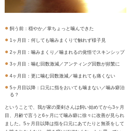
飼う前：穏やか／掌ちょっと噛んできた
1ヶ月目：何しても噛みまくりで触れず様子見
2ヶ月目：噛みまくり／噛まれるの覚悟でスキンシップ
3ヶ月目：噛む回数激減／アンティング回数が頻繁に
4ヶ月目：更に噛む回数激減／噛まれても痛くない
5ヶ月目以降：口元に指をおいても噛まない／噛み癖治
る？
ということで、我が家の栗剣さんは飼い始めてから3ヶ月
目、月齢で言うと6ヶ月にて噛み癖に徐々に改善が見られ
ました。5ヶ月目以降は指を口元にあてたりと無茶をして