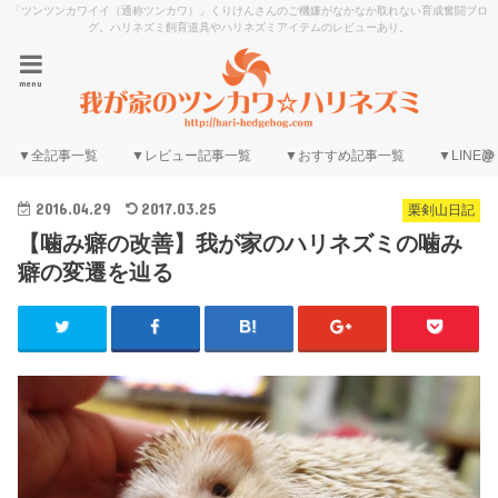
「ツンツンカワイイ（通称ツンカワ）」くりけんさんのご機嫌がなかなか取れない育成奮闘ブロ
グ。ハリネズミ飼育道具やハリネズミアイテムのレビューあり。
menu
▼全記事一覧
▼レビュー記事一覧
▼おすすめ記事一覧
▼LINE@
2016.04.29
2017.03.25
栗剣山日記
【噛み癖の改善】我が家のハリネズミの噛み
癖の変遷を辿る