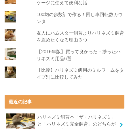
ケージに使えて便利な話
100均の歩数計で作る！回し車回転数カウ
ンタ
友人にハムスター飼育よりハリネズミ飼育
を薦めたくなる理由３つ
【2016年版】買って良かった・捗ったハ
リネズミ用品6選
【比較】ハリネズミ餌用のミルワームをタ
イプ別に比較してみた
最近の記事
ハリネズミ飼育本「ザ・ハリネズミ」
と「ハリネズミ完全飼育」のどちらが