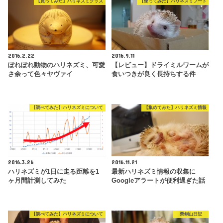
【買ってみた】ハリネズミグッズ
【使ってみた】ハリネズミフード
2016.2.22
2016.9.11
ぽれぽれ動物のハリネズミ、可愛
【レビュー】ドライミルワームが
さ余って色々ヤヴァイ
食いつきが良く長持ちする件
【調べてみた】ハリネズミについて
【集めてみた】ハリネズミ情報
2016.3.26
2016.11.21
ハリネズミが1日に走る距離を1
最新ハリネズミ情報の収集に
ヶ月間計測してみた
Googleアラートが便利過ぎた話
【調べてみた】ハリネズミについて
栗剣山日記