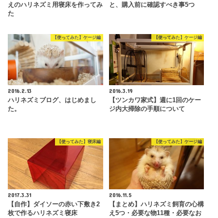
えのハリネズミ用寝床を作ってみ
と、購入前に確認すべき事5つ
た
【使ってみた】ケージ編
【使ってみた】ケージ編
2016.2.13
2016.3.19
ハリネズミブログ、はじめまし
【ツンカワ家式】週に1回のケー
た。
ジ内大掃除の手順について
【使ってみた】寝床編
【使ってみた】ケージ編
2017.3.31
2016.11.5
【自作】ダイソーの赤い下敷き2
【まとめ】ハリネズミ飼育の心構
枚で作るハリネズミ寝床
え5つ・必要な物11種・必要なお