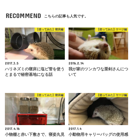
RECOMMEND
こちらの記事も人気です。
【使ってみた】寝床編
【使ってみた】ケージ編
2017.3.5
2016.2.14
ハリネズミの寝床に塩ビ管を使う
我が家のツンカワな栗剣さんにつ
とまるで秘密基地になる話
いて
【使ってみた】寝床編
【使ってみた】ケージ編
2017.4.16
2017.1.4
小物棚と赤い下敷きで、寝姿丸見
小動物用キャリーバッグの使用感