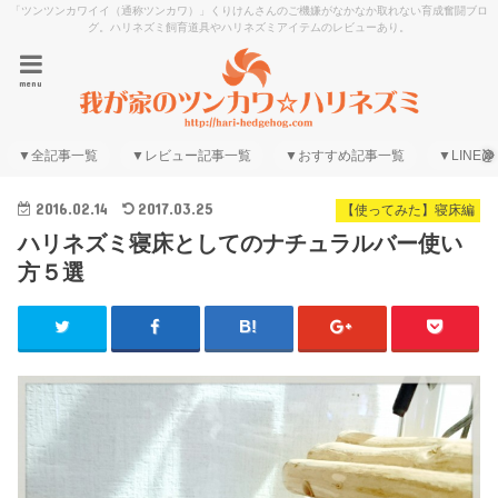
「ツンツンカワイイ（通称ツンカワ）」くりけんさんのご機嫌がなかなか取れない育成奮闘ブロ
グ。ハリネズミ飼育道具やハリネズミアイテムのレビューあり。
menu
▼全記事一覧
▼レビュー記事一覧
▼おすすめ記事一覧
▼LINE@
2016.02.14
2017.03.25
【使ってみた】寝床編
ハリネズミ寝床としてのナチュラルバー使い
方５選