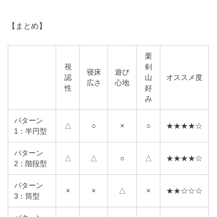
【まとめ】
栗
視
剣
寝床
遊び
認
山
オススメ度
広さ
心地
性
好
み
パターン
△
○
×
○
★★★★☆
1：半円型
パターン
△
△
○
△
★★★★☆
2：階段型
パターン
×
×
△
×
★★☆☆☆
3：筒型