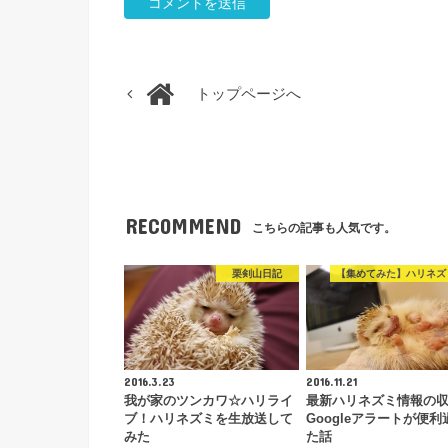
トップページへ
RECOMMEND
こちらの記事も人気です。
栗剣山日記
【集めてみた】ハリネズ
2016.3.23
2016.11.21
我が家のツンカワ☆ハリライ
最新ハリネズミ情報の
ブ！ハリネズミを生放送して
Googleアラートが便利
みた
た話