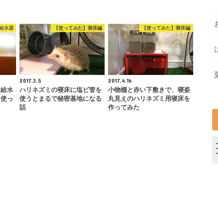
給水器
【使ってみた】寝床編
【使ってみた】寝床編
2017.3.5
2017.4.16
ミ給水
ハリネズミの寝床に塩ビ管を
小物棚と赤い下敷きで、寝姿
を使っ
使うとまるで秘密基地になる
丸見えのハリネズミ用寝床を
話
作ってみた