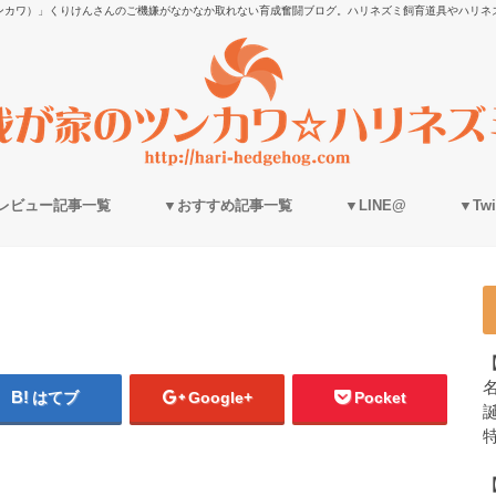
ンカワ）」くりけんさんのご機嫌がなかなか取れない育成奮闘ブログ。ハリネズミ飼育道具やハリネ
レビュー記事一覧
▼おすすめ記事一覧
▼LINE@
▼Twit
はてブ
Google+
Pocket
誕