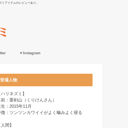
ズミアイテムのレビューあり。
ter
▼Instagram
登場人物
【ハリネズミ】
名前：栗剣山（くりけんさん）
生：2015年11月
特徴：ツンツンカワイイがよく噛みよく寝る
【人間】