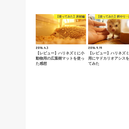
【使ってみた】床材編
【使ってみた】餌やり・
2016.4.3
2016.9.19
【レビュー】ハリネズミに小
【レビュー】ハリネズ
動物用の広葉樹マットを使っ
用にヤドカリオアシス
た感想
てみた