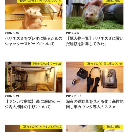
【調べてみた】ハリネズミについて
栗剣山日記
2016.3.15
2016.3.6
ハリネズミをブレずに撮るための
【購入物一覧】ハリネズミに貢い
シャッタースピードについて
だ総額を計算してみた。
【使ってみた】ケージ編
【作ってみた】回し車カウンタ
2016.3.19
2016.2.26
【ツンカワ家式】週に1回のケー
深夜の運動量を見える化！高性能
ジ内大掃除の手順について
回し車カウンタ導入のススメ
【買ってみた】ハリネズミグッズ
栗剣山日記