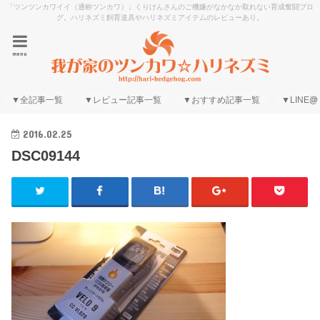
「ツンツンカワイイ（通称ツンカワ）」くりけんさんのご機嫌がなかなか取れない育成奮闘ブロ
グ。ハリネズミ飼育道具やハリネズミアイテムのレビューあり。
menu
▼全記事一覧
▼レビュー記事一覧
▼おすすめ記事一覧
▼LINE@
2016.02.25
DSC09144