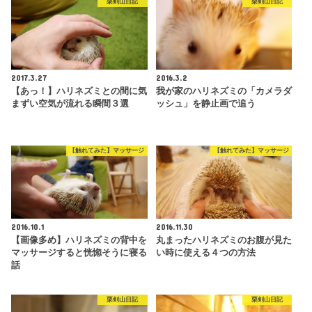
栗剣山日記
栗剣山日記
2017.3.27
2016.3.2
【あっ！】ハリネズミとの間に気
我が家のハリネズミの「カメラダ
まずい空気が流れる瞬間３選
ッシュ」を静止画で追う
【触れてみた】マッサージ
【触れてみた】マッサージ
2016.10.1
2016.11.30
【画像多め】ハリネズミの背中を
丸まったハリネズミのお腹が見た
マッサージすると恍惚そうに寝る
い時に使える４つの方法
話
栗剣山日記
栗剣山日記