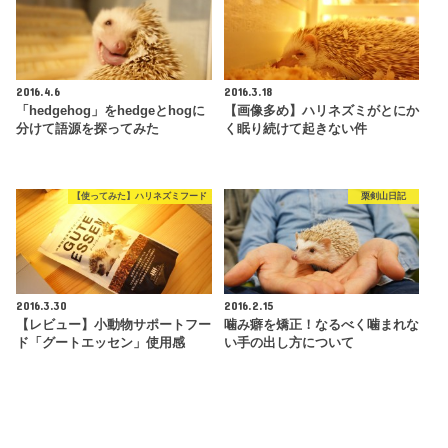
2016.4.6
2016.3.18
「hedgehog」をhedgeとhogに
【画像多め】ハリネズミがとにか
分けて語源を探ってみた
く眠り続けて起きない件
【使ってみた】ハリネズミフード
栗剣山日記
2016.3.30
2016.2.15
【レビュー】小動物サポートフー
噛み癖を矯正！なるべく噛まれな
ド「グートエッセン」使用感
い手の出し方について