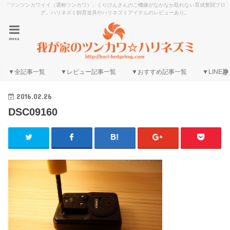
「ツンツンカワイイ（通称ツンカワ）」くりけんさんのご機嫌がなかなか取れない育成奮闘ブロ
グ。ハリネズミ飼育道具やハリネズミアイテムのレビューあり。
menu
▼全記事一覧
▼レビュー記事一覧
▼おすすめ記事一覧
▼LINE@
2016.02.26
DSC09160