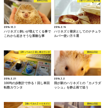
栗剣山日記
【使ってみた】寝床編
2016.12.3
2016.2.14
ハリネズミ飼いが増えてくる事で
ハリネズミ寝床としてのナチュラ
これから起きそうな素敵な事
ルバー使い方５選
【作ってみた】回し車カウンタ
栗剣山日記
2016.2.21
2016.3.2
100均の歩数計で作る！回し車回
我が家のハリネズミの「カメラダ
転数カウンタ
ッシュ」を静止画で追う
【描いてみた】ハリネズミ
栗剣山日記