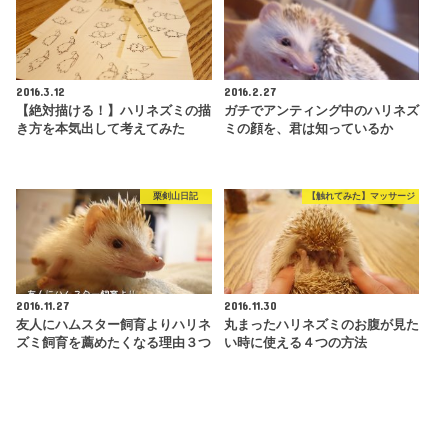
2016.3.12
2016.2.27
【絶対描ける！】ハリネズミの描
ガチでアンティング中のハリネズ
き方を本気出して考えてみた
ミの顔を、君は知っているか
栗剣山日記
【触れてみた】マッサージ
2016.11.27
2016.11.30
友人にハムスター飼育よりハリネ
丸まったハリネズミのお腹が見た
ズミ飼育を薦めたくなる理由３つ
い時に使える４つの方法