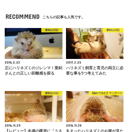
RECOMMEND
こちらの記事も人気です。
栗剣山日記
栗剣山日記
2016.2.23
2017.3.25
正にハリネズミのジレンマ！栗剣
ハリネズミ飼育と育児の両立に必
さんとの正しい距離感を探る
要な事を5つ考えてみた
栗剣山日記
【触れてみた】マッサージ
2016.11.29
2016.11.30
【レビュー】冬場の暖房に「うさ
丸まったハリネズミのお腹が見た