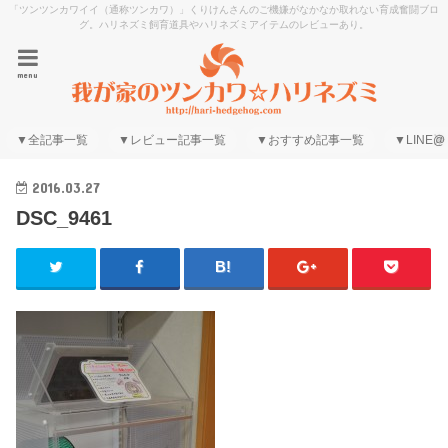
「ツンツンカワイイ（通称ツンカワ）」くりけんさんのご機嫌がなかなか取れない育成奮闘ブロ
グ。ハリネズミ飼育道具やハリネズミアイテムのレビューあり。
menu
▼全記事一覧
▼レビュー記事一覧
▼おすすめ記事一覧
▼LINE@
2016.03.27
DSC_9461