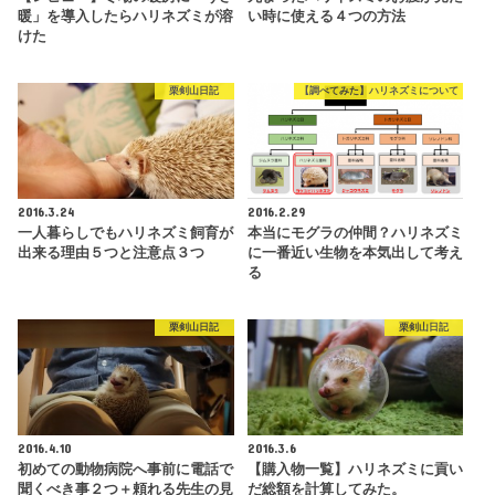
暖」を導入したらハリネズミが溶
い時に使える４つの方法
けた
栗剣山日記
【調べてみた】ハリネズミについて
2016.3.24
2016.2.29
一人暮らしでもハリネズミ飼育が
本当にモグラの仲間？ハリネズミ
出来る理由５つと注意点３つ
に一番近い生物を本気出して考え
る
栗剣山日記
栗剣山日記
2016.4.10
2016.3.6
初めての動物病院へ事前に電話で
【購入物一覧】ハリネズミに貢い
聞くべき事２つ＋頼れる先生の見
だ総額を計算してみた。