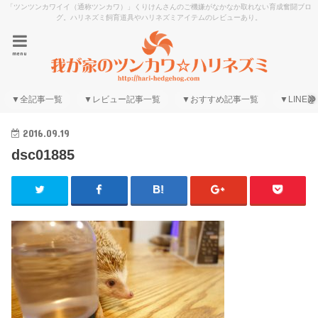
「ツンツンカワイイ（通称ツンカワ）」くりけんさんのご機嫌がなかなか取れない育成奮闘ブロ
グ。ハリネズミ飼育道具やハリネズミアイテムのレビューあり。
menu
▼全記事一覧
▼レビュー記事一覧
▼おすすめ記事一覧
▼LINE@
2016.09.19
dsc01885