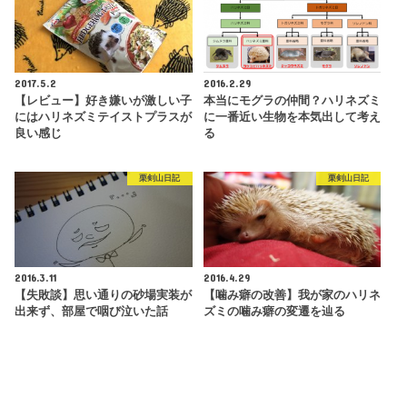
2017.5.2
2016.2.29
【レビュー】好き嫌いが激しい子
本当にモグラの仲間？ハリネズミ
にはハリネズミテイストプラスが
に一番近い生物を本気出して考え
良い感じ
る
栗剣山日記
栗剣山日記
2016.3.11
2016.4.29
【失敗談】思い通りの砂場実装が
【噛み癖の改善】我が家のハリネ
出来ず、部屋で咽び泣いた話
ズミの噛み癖の変遷を辿る