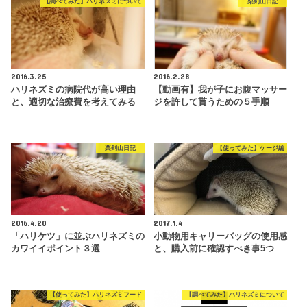
【調べてみた】ハリネズミについて
栗剣山日記
2016.3.25
2016.2.28
ハリネズミの病院代が高い理由
【動画有】我が子にお腹マッサー
と、適切な治療費を考えてみる
ジを許して貰うための５手順
栗剣山日記
【使ってみた】ケージ編
2016.4.20
2017.1.4
「ハリケツ」に並ぶハリネズミの
小動物用キャリーバッグの使用感
カワイイポイント３選
と、購入前に確認すべき事5つ
【使ってみた】ハリネズミフード
【調べてみた】ハリネズミについて