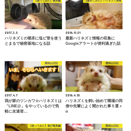
【使ってみた】寝床編
【集めてみた】ハリネズミ情報
2017.3.5
2016.11.21
ハリネズミの寝床に塩ビ管を使う
最新ハリネズミ情報の収集に
とまるで秘密基地になる話
Googleアラートが便利過ぎた話
栗剣山日記
栗剣山日記
2017.4.7
2016.4.10
我が家のツンカワ☆ハリネズミは
ハリネズミを飼い始めて職場の同
「LINE@」をやっているので気
僚や先輩によく聞かれた事５選＋
軽に友達登…
α
【使ってみた】遊び道具編
栗剣山日記