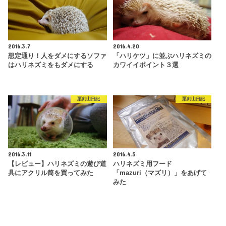
2016.3.7
2016.4.20
想定通り！人をダメにするソファ
「ハリケツ」に並ぶハリネズミの
はハリネズミをもダメにする
カワイイポイント３選
栗剣山日記
栗剣山日記
2016.3.11
2016.4.5
【レビュー】ハリネズミの遊び道
ハリネズミ用フード
具にアクリル筒を買ってみた
「mazuri（マズリ）」をあげて
みた