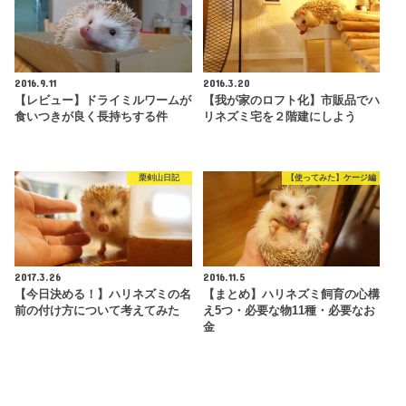
2016.9.11
2016.3.20
【レビュー】ドライミルワームが
【我が家のロフト化】市販品でハ
食いつきが良く長持ちする件
リネズミ宅を２階建にしよう
栗剣山日記
【使ってみた】ケージ編
2017.3.26
2016.11.5
【今日決める！】ハリネズミの名
【まとめ】ハリネズミ飼育の心構
前の付け方について考えてみた
え5つ・必要な物11種・必要なお
金