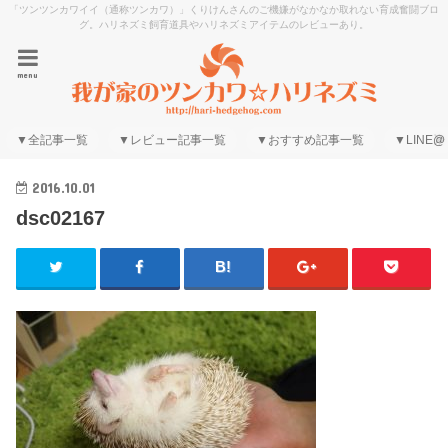
「ツンツンカワイイ（通称ツンカワ）」くりけんさんのご機嫌がなかなか取れない育成奮闘ブロ
グ。ハリネズミ飼育道具やハリネズミアイテムのレビューあり。
menu
▼全記事一覧
▼レビュー記事一覧
▼おすすめ記事一覧
▼LINE@
2016.10.01
dsc02167