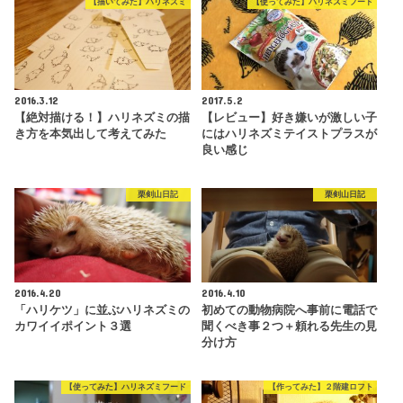
【描いてみた】ハリネズミ
【使ってみた】ハリネズミフード
2016.3.12
2017.5.2
【絶対描ける！】ハリネズミの描
【レビュー】好き嫌いが激しい子
き方を本気出して考えてみた
にはハリネズミテイストプラスが
良い感じ
栗剣山日記
栗剣山日記
2016.4.20
2016.4.10
「ハリケツ」に並ぶハリネズミの
初めての動物病院へ事前に電話で
カワイイポイント３選
聞くべき事２つ＋頼れる先生の見
分け方
【使ってみた】ハリネズミフード
【作ってみた】２階建ロフト