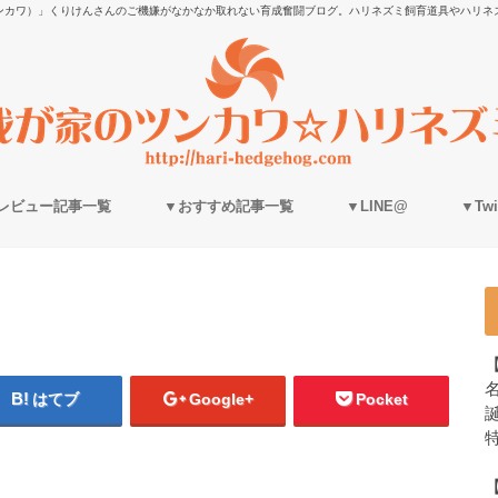
ンカワ）」くりけんさんのご機嫌がなかなか取れない育成奮闘ブログ。ハリネズミ飼育道具やハリネ
レビュー記事一覧
▼おすすめ記事一覧
▼LINE@
▼Twit
はてブ
Google+
Pocket
誕