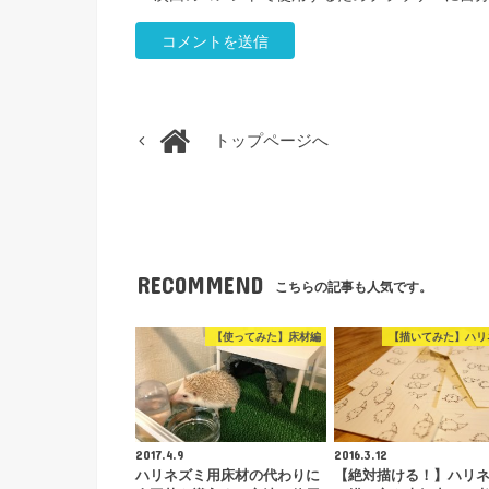
トップページへ
RECOMMEND
こちらの記事も人気です。
【使ってみた】床材編
【描いてみた】ハリ
2017.4.9
2016.3.12
ハリネズミ用床材の代わりに
【絶対描ける！】ハリ