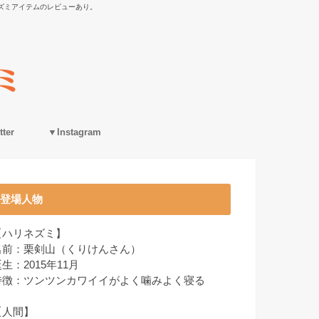
ズミアイテムのレビューあり。
ter
▼Instagram
登場人物
【ハリネズミ】
名前：栗剣山（くりけんさん）
生：2015年11月
特徴：ツンツンカワイイがよく噛みよく寝る
【人間】