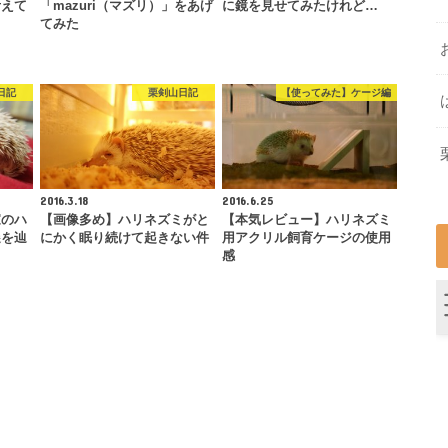
考えて
「mazuri（マズリ）」をあげ
に鏡を見せてみたけれど…
てみた
日記
栗剣山日記
【使ってみた】ケージ編
2016.3.18
2016.6.25
家のハ
【画像多め】ハリネズミがと
【本気レビュー】ハリネズミ
遷を辿
にかく眠り続けて起きない件
用アクリル飼育ケージの使用
感