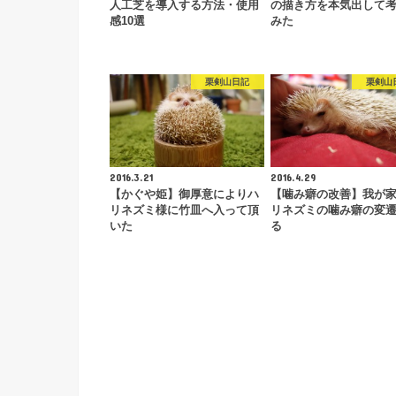
人工芝を導入する方法・使用
の描き方を本気出して
感10選
みた
栗剣山日記
栗剣山
2016.3.21
2016.4.29
【かぐや姫】御厚意によりハ
【噛み癖の改善】我が
リネズミ様に竹皿へ入って頂
リネズミの噛み癖の変
いた
る