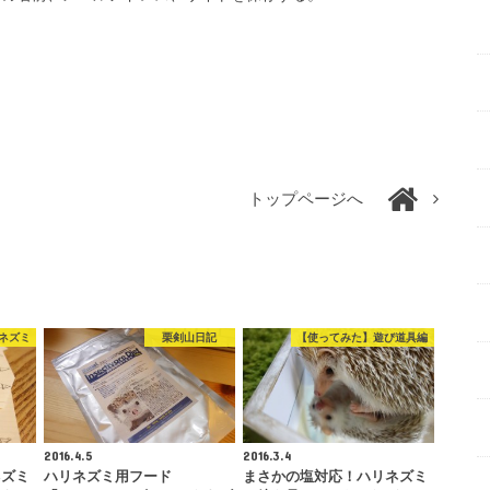
トップページへ
ネズミ
栗剣山日記
【使ってみた】遊び道具編
2016.4.5
2016.3.4
ネズミ
ハリネズミ用フード
まさかの塩対応！ハリネズミ