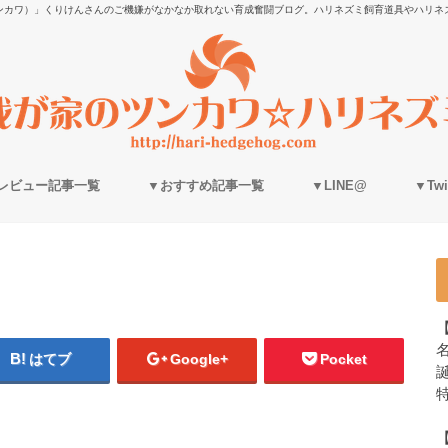
ンカワ）」くりけんさんのご機嫌がなかなか取れない育成奮闘ブログ。ハリネズミ飼育道具やハリネ
レビュー記事一覧
▼おすすめ記事一覧
▼LINE@
▼Twit
はてブ
Google+
Pocket
誕