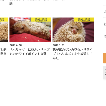
話
日記
栗剣山日記
栗剣山日記
2016.4.20
2016.3.23
ズミ飼
「ハリケツ」に並ぶハリネズ
我が家のツンカワ☆ハリライ
注意点
ミのカワイイポイント３選
ブ！ハリネズミを生放送して
みた