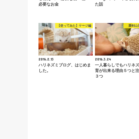
必要なお金
た話
【使ってみた】ケージ編
栗剣山
2016.2.13
2016.3.24
ハリネズミブログ、はじめま
一人暮らしでもハリネ
した。
育が出来る理由５つと
３つ