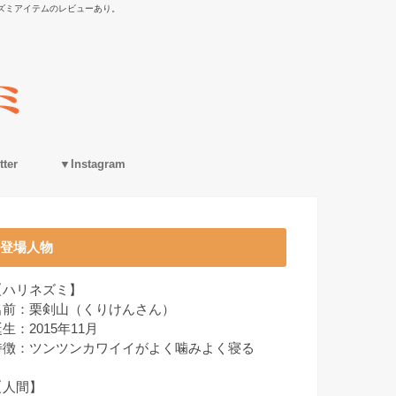
ズミアイテムのレビューあり。
ter
▼Instagram
登場人物
【ハリネズミ】
名前：栗剣山（くりけんさん）
生：2015年11月
特徴：ツンツンカワイイがよく噛みよく寝る
【人間】