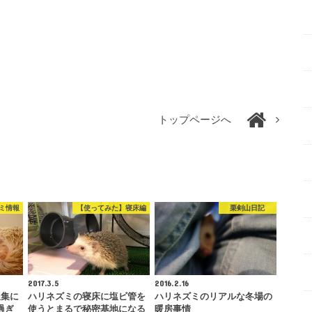
トップページへ
ミ情報
【使ってみた】寝床編
栗剣山日記
2017.3.5
2016.2.16
収集に
ハリネズミの寝床に塩ビ管を
ハリネズミのリアルな冬場の
過ぎ
使うとまるで秘密基地になる
暖房事情