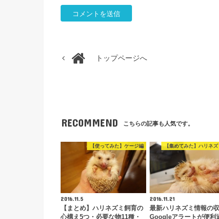
トップページへ
RECOMMEND
こちらの記事も人気です。
【使ってみた】ケージ編
【集めてみた】ハリネズ
2016.11.5
2016.11.21
【まとめ】ハリネズミ飼育の
最新ハリネズミ情報の
心構え5つ・必要な物11種・
Googleアラートが便利