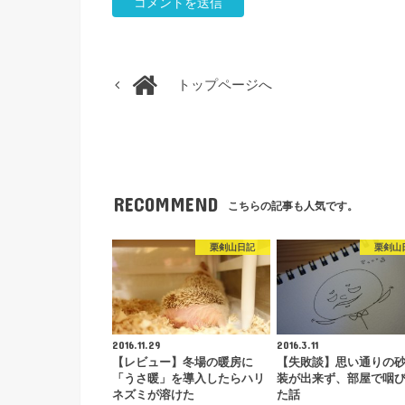
トップページへ
RECOMMEND
こちらの記事も人気です。
栗剣山日記
栗剣山
2016.11.29
2016.3.11
【レビュー】冬場の暖房に
【失敗談】思い通りの
「うさ暖」を導入したらハリ
装が出来ず、部屋で咽
ネズミが溶けた
た話