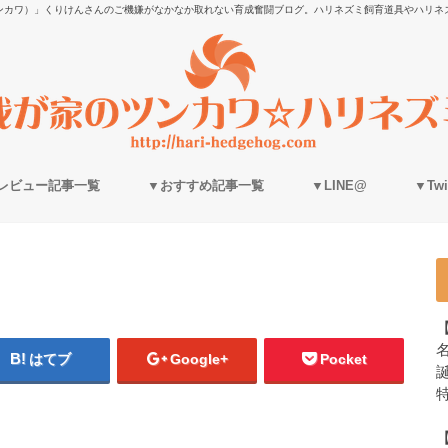
ンカワ）」くりけんさんのご機嫌がなかなか取れない育成奮闘ブログ。ハリネズミ飼育道具やハリネ
レビュー記事一覧
▼おすすめ記事一覧
▼LINE@
▼Twit
はてブ
Google+
Pocket
誕