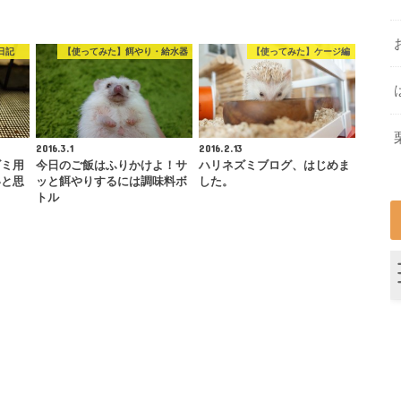
日記
【使ってみた】餌やり・給水器
【使ってみた】ケージ編
2016.3.1
2016.2.13
ズミ用
今日のご飯はふりかけよ！サ
ハリネズミブログ、はじめま
いと思
ッと餌やりするには調味料ボ
した。
トル