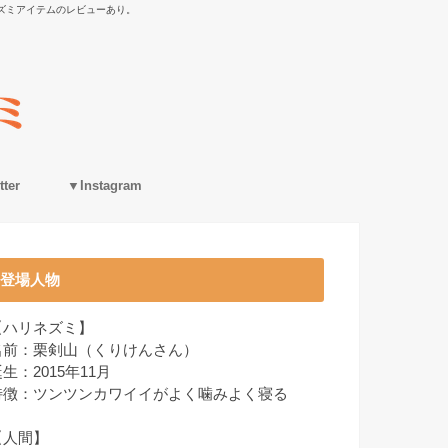
ズミアイテムのレビューあり。
ter
▼Instagram
登場人物
【ハリネズミ】
名前：栗剣山（くりけんさん）
生：2015年11月
特徴：ツンツンカワイイがよく噛みよく寝る
【人間】