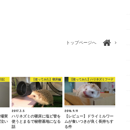
トップページへ
日記
【使ってみた】寝床編
【使ってみた】ハリネズミフード
2017.3.5
2016.9.11
砂場実
ハリネズミの寝床に塩ビ管を
【レビュー】ドライミルワー
び泣い
使うとまるで秘密基地になる
ムが食いつきが良く長持ちす
話
る件