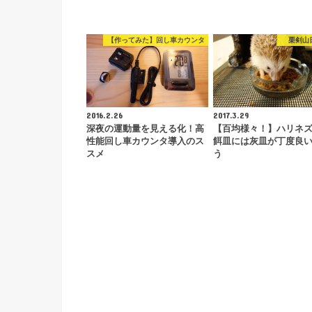
【作ってみた】回し車カウンタ
栗剣山
2016.2.26
2017.3.29
深夜の運動量を見える化！高
【百均様々！】ハリネ
性能回し車カウンタ導入のス
餌皿には灰皿が丁度良
スメ
う