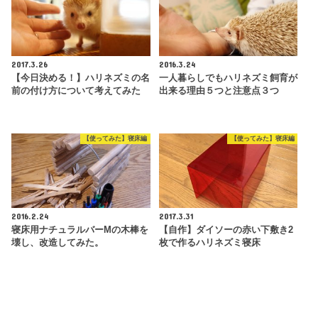
2017.3.26
2016.3.24
【今日決める！】ハリネズミの名
一人暮らしでもハリネズミ飼育が
前の付け方について考えてみた
出来る理由５つと注意点３つ
【使ってみた】寝床編
【使ってみた】寝床編
2016.2.24
2017.3.31
寝床用ナチュラルバーMの木棒を
【自作】ダイソーの赤い下敷き2
壊し、改造してみた。
枚で作るハリネズミ寝床