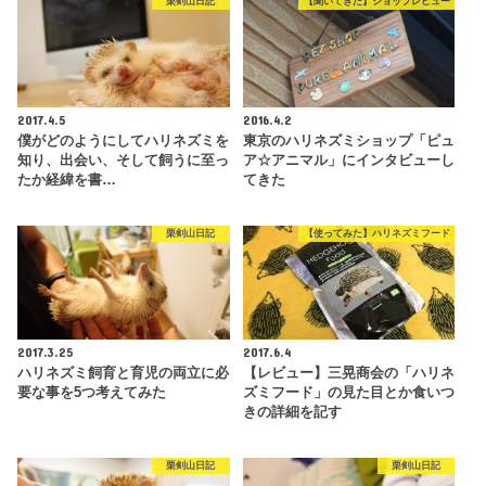
栗剣山日記
【聞いてきた】ショップレビュー
2017.4.5
2016.4.2
僕がどのようにしてハリネズミを
東京のハリネズミショップ「ピュ
知り、出会い、そして飼うに至っ
ア☆アニマル」にインタビューし
たか経緯を書…
てきた
栗剣山日記
【使ってみた】ハリネズミフード
2017.3.25
2017.6.4
ハリネズミ飼育と育児の両立に必
【レビュー】三晃商会の「ハリネ
要な事を5つ考えてみた
ズミフード」の見た目とか食いつ
きの詳細を記す
栗剣山日記
栗剣山日記