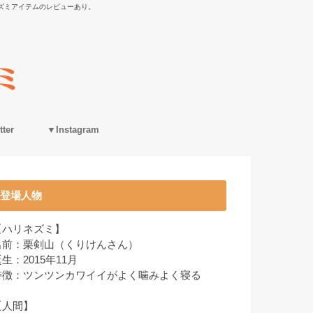
ズミアイテムのレビューあり。
ter
▼Instagram
登場人物
【ハリネズミ】
名前：栗剣山（くりけんさん）
生：2015年11月
特徴：ツンツンカワイイがよく噛みよく寝る
【人間】