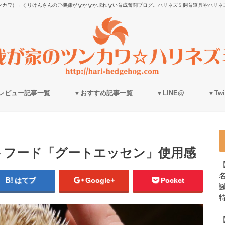
ンカワ）」くりけんさんのご機嫌がなかなか取れない育成奮闘ブログ。ハリネズミ飼育道具やハリネ
レビュー記事一覧
▼おすすめ記事一覧
▼LINE@
▼Twit
トフード「グートエッセン」使用感
はてブ
Google+
Pocket
誕