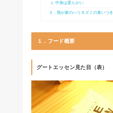
c. 中身は柔らかい
３．我が家のハリネズミの食いつ
１．フード概要
グートエッセン見た目（表）