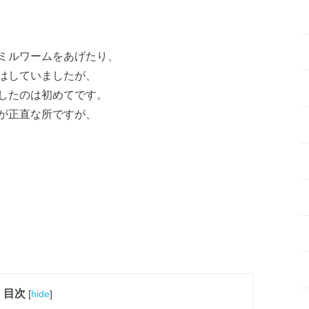
ミルワームをあげたり、
はしていましたが、
したのは初めてです。
が正直な所ですが、
目次
[
hide
]