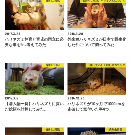
栗剣山日記
【調べてみた】ハリネズミについて
2017.3.25
2016.3.28
ハリネズミ飼育と育児の両立に必
外来種ハリネズミが日本で野生化
要な事を5つ考えてみた
した件について調べてみた
栗剣山日記
【作ってみた】回し車カウンタ
2016.3.6
2016.12.25
【購入物一覧】ハリネズミに貢い
ハリネズミが10ヶ月で1000kmを
だ総額を計算してみた。
走破して気付いた事4つ
栗剣山日記
栗剣山日記