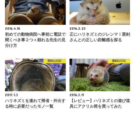
2016.4.10
2016.2.23
初めての動物病院へ事前に電話で
正にハリネズミのジレンマ！栗剣
聞くべき事２つ＋頼れる先生の見
さんとの正しい距離感を探る
分け方
栗剣山日記
栗剣山日記
2017.1.3
2016.3.11
ハリネズミを連れて帰省・外出す
【レビュー】ハリネズミの遊び道
る時に必要だったモノ一覧
具にアクリル筒を買ってみた