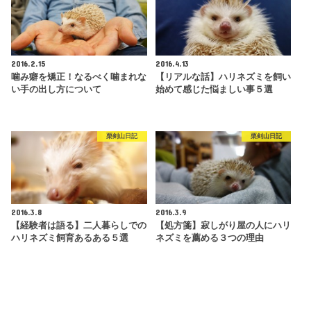
2016.2.15
2016.4.13
噛み癖を矯正！なるべく噛まれな
【リアルな話】ハリネズミを飼い
い手の出し方について
始めて感じた悩ましい事５選
栗剣山日記
栗剣山日記
2016.3.8
2016.3.9
【経験者は語る】二人暮らしでの
【処方箋】寂しがり屋の人にハリ
ハリネズミ飼育あるある５選
ネズミを薦める３つの理由