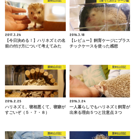
栗剣山日記
【使ってみた】ケージ編
2017.3.26
2016.3.18
【今日決める！】ハリネズミの名
【レビュー】飼育ケージにプラス
前の付け方について考えてみた
チックケースを使った感想
栗剣山日記
栗剣山日記
2016.2.25
2016.3.24
ハリネズミ、寝相悪くて、寝癖が
一人暮らしでもハリネズミ飼育が
すごいぞ（５・７・８）
出来る理由５つと注意点３つ
栗剣山日記
栗剣山日記