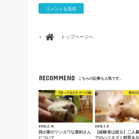
トップページへ
RECOMMEND
こちらの記事も人気です。
【使ってみた】ケージ編
栗剣山
2016.2.14
2016.3.8
我が家のツンカワな栗剣さん
【経験者は語る】二人
について
でのハリネズミ飼育あ