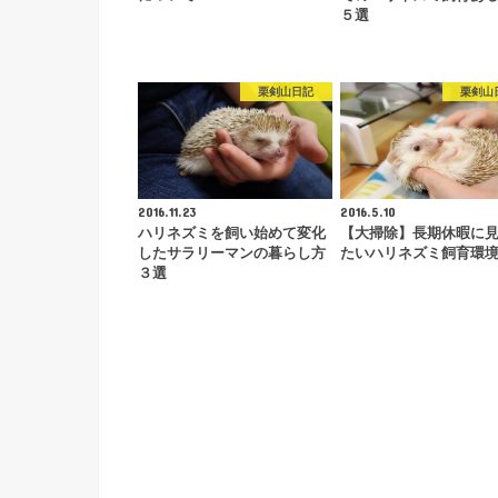
５選
栗剣山日記
栗剣山
2016.11.23
2016.5.10
ハリネズミを飼い始めて変化
【大掃除】長期休暇に
したサラリーマンの暮らし方
たいハリネズミ飼育環
３選