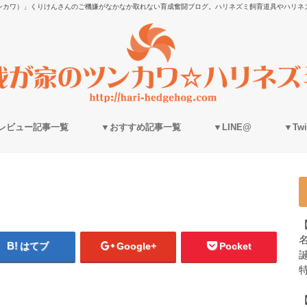
ンカワ）」くりけんさんのご機嫌がなかなか取れない育成奮闘ブログ。ハリネズミ飼育道具やハリネ
レビュー記事一覧
▼おすすめ記事一覧
▼LINE@
▼Twit
はてブ
Google+
Pocket
誕