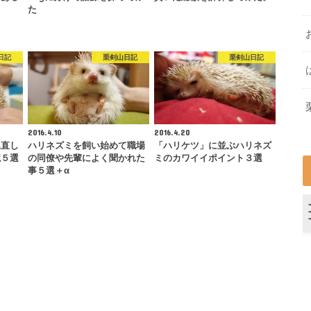
た
日記
栗剣山日記
栗剣山日記
2016.4.10
2016.4.20
見直し
ハリネズミを飼い始めて職場
「ハリケツ」に並ぶハリネズ
境５選
の同僚や先輩によく聞かれた
ミのカワイイポイント３選
事５選＋α