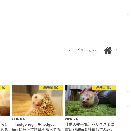
トップページへ
日記
栗剣山日記
栗剣山日記
2016.4.6
2016.3.6
暮らし
「hedgehog」をhedgeと
【購入物一覧】ハリネズミに
るある
hogに分けて語源を探ってみ
貢いだ総額を計算してみた。