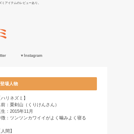
ズミアイテムのレビューあり。
ter
▼Instagram
登場人物
【ハリネズミ】
名前：栗剣山（くりけんさん）
生：2015年11月
特徴：ツンツンカワイイがよく噛みよく寝る
【人間】