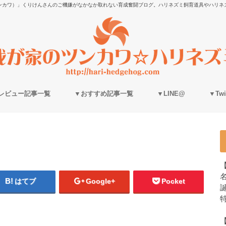
ンカワ）」くりけんさんのご機嫌がなかなか取れない育成奮闘ブログ。ハリネズミ飼育道具やハリネ
レビュー記事一覧
▼おすすめ記事一覧
▼LINE@
▼Twit
はてブ
Google+
Pocket
誕