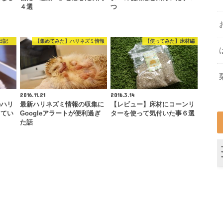
４選
つ
日記
【集めてみた】ハリネズミ情報
【使ってみた】床材編
2016.11.21
2016.3.14
のハリ
最新ハリネズミ情報の収集に
【レビュー】床材にコーンリ
ってい
Googleアラートが便利過ぎ
ターを使って気付いた事６選
た話