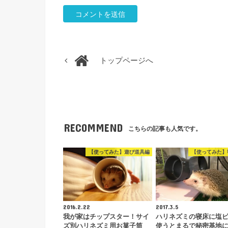
トップページへ
RECOMMEND
こちらの記事も人気です。
【使ってみた】遊び道具編
【使ってみた】
2016.2.22
2017.3.5
我が家はチップスター！サイ
ハリネズミの寝床に塩
ズ別ハリネズミ用お菓子筒
使うとまるで秘密基地