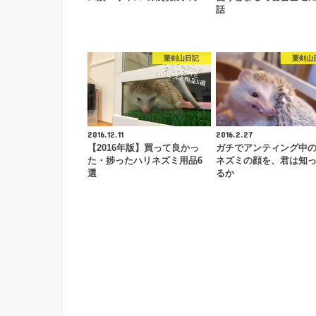
話
栗剣山日記
栗剣山
2016.12.11
2016.2.27
【2016年版】買って良かっ
ガチでアンティング中
た・捗ったハリネズミ用品6
ネズミの顔を、君は知
選
るか