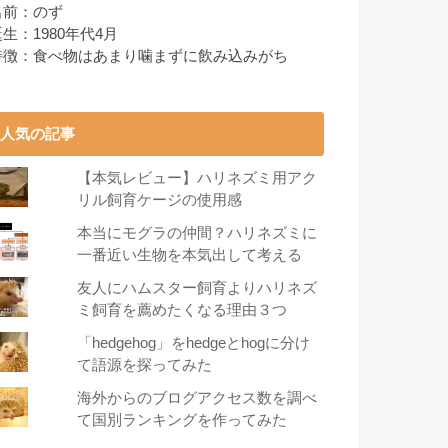
名前：のず
生：1980年代4月
特徴：食べ物はあまり噛まずに飲み込みがち
人気の記事
【本気レビュー】ハリネズミ用アク
リル飼育ケージの使用感
本当にモグラの仲間？ハリネズミに
一番近い生物を本気出して考える
友人にハムスター飼育よりハリネズ
ミ飼育を薦めたくなる理由３つ
「hedgehog」をhedgeとhogに分け
て語源を探ってみた
海外からのブログアクセス数を調べ
て国別ランキングを作ってみた