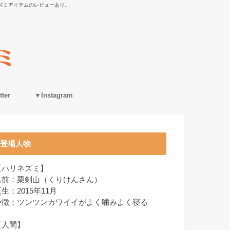
ズミアイテムのレビューあり。
ter
▼Instagram
登場人物
【ハリネズミ】
名前：栗剣山（くりけんさん）
生：2015年11月
特徴：ツンツンカワイイがよく噛みよく寝る
【人間】