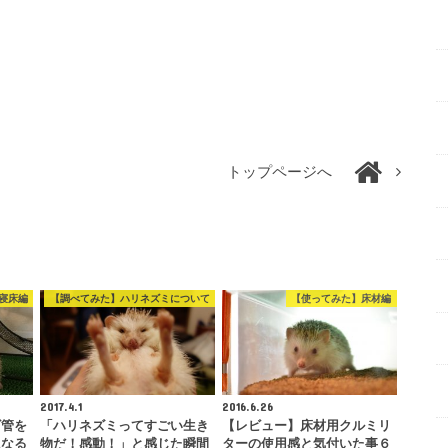
トップページへ
寝床編
【調べてみた】ハリネズミについて
【使ってみた】床材編
2017.4.1
2016.6.26
ビ管を
「ハリネズミってすごい生き
【レビュー】床材用クルミリ
になる
物だ！感動！」と感じた瞬間
ターの使用感と気付いた事６