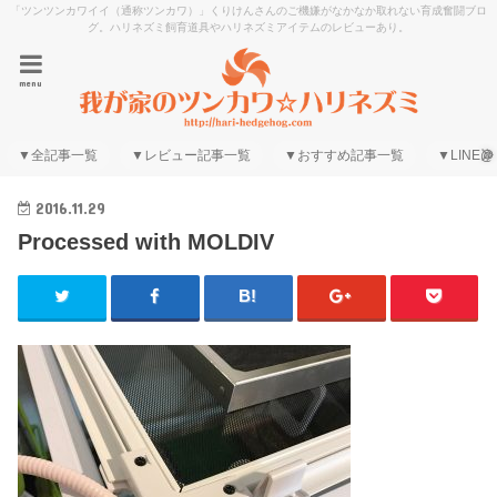
「ツンツンカワイイ（通称ツンカワ）」くりけんさんのご機嫌がなかなか取れない育成奮闘ブロ
グ。ハリネズミ飼育道具やハリネズミアイテムのレビューあり。
menu
▼全記事一覧
▼レビュー記事一覧
▼おすすめ記事一覧
▼LINE@
2016.11.29
Processed with MOLDIV