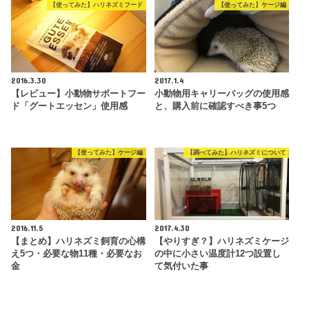
【使ってみた】ハリネズミフード
【使ってみた】ケージ編
2016.3.30
2017.1.4
【レビュー】小動物サポートフー
小動物用キャリーバッグの使用感
ド「グートエッセン」使用感
と、購入前に確認すべき事5つ
【使ってみた】ケージ編
【調べてみた】ハリネズミについて
2016.11.5
2017.4.30
【まとめ】ハリネズミ飼育の心構
【やりすぎ？】ハリネズミケージ
え5つ・必要な物11種・必要なお
の中に小さい温度計12つ設置し
金
て気付いた事