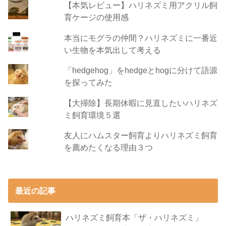
【本気レビュー】ハリネズミ用アクリル飼
育ケージの使用感
本当にモグラの仲間？ハリネズミに一番近
い生物を本気出して考える
「hedgehog」をhedgeとhogに分けて語源
を探ってみた
【大掃除】長期休暇に見直したいハリネズ
ミ飼育環境５選
友人にハムスター飼育よりハリネズミ飼育
を薦めたくなる理由３つ
最近の記事
ハリネズミ飼育本「ザ・ハリネズミ」