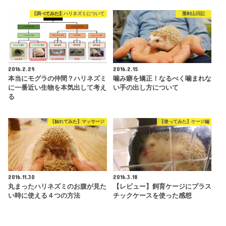
【調べてみた】ハリネズミについて
栗剣山日記
2016.2.29
2016.2.15
本当にモグラの仲間？ハリネズミ
噛み癖を矯正！なるべく噛まれな
に一番近い生物を本気出して考え
い手の出し方について
る
【触れてみた】マッサージ
【使ってみた】ケージ編
2016.11.30
2016.3.18
丸まったハリネズミのお腹が見た
【レビュー】飼育ケージにプラス
い時に使える４つの方法
チックケースを使った感想