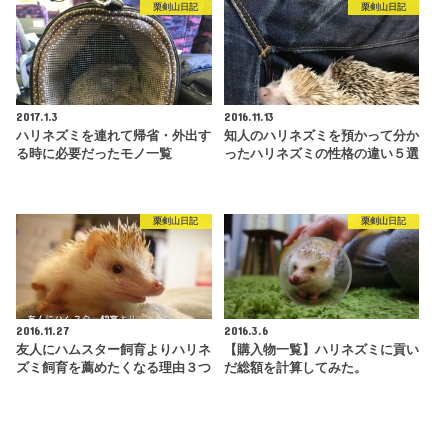
栗剣山日記
栗剣山日記
2017.1.3
2016.11.13
ハリネズミを連れて帰省・外出す
知人のハリネズミを預かって分か
る時に必要だったモノ一覧
ったハリネズミの性格の違い５選
栗剣山日記
栗剣山日記
2016.11.27
2016.3.6
友人にハムスター飼育よりハリネ
【購入物一覧】ハリネズミに貢い
ズミ飼育を薦めたくなる理由３つ
だ総額を計算してみた。