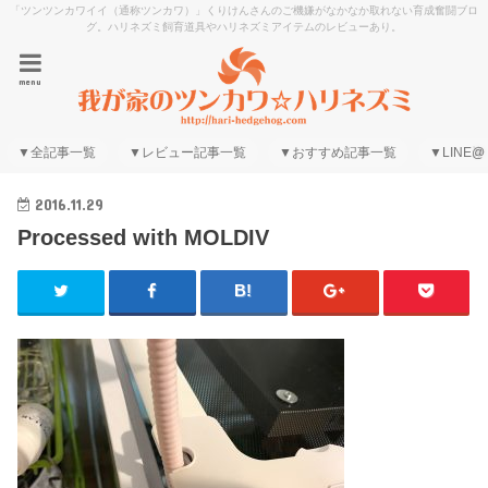
「ツンツンカワイイ（通称ツンカワ）」くりけんさんのご機嫌がなかなか取れない育成奮闘ブロ
グ。ハリネズミ飼育道具やハリネズミアイテムのレビューあり。
menu
▼全記事一覧
▼レビュー記事一覧
▼おすすめ記事一覧
▼LINE@
2016.11.29
Processed with MOLDIV