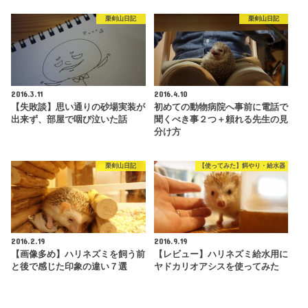
栗剣山日記
栗剣山日記
2016.3.11
2016.4.10
【失敗談】思い通りの砂場実装が
初めての動物病院へ事前に電話で
出来ず、部屋で咽び泣いた話
聞くべき事２つ＋頼れる先生の見
分け方
栗剣山日記
【使ってみた】餌やり・給水器
2016.2.19
2016.9.19
【画像多め】ハリネズミを飼う前
【レビュー】ハリネズミ給水用に
と後で感じた印象の違い７選
ヤドカリオアシスを使ってみた