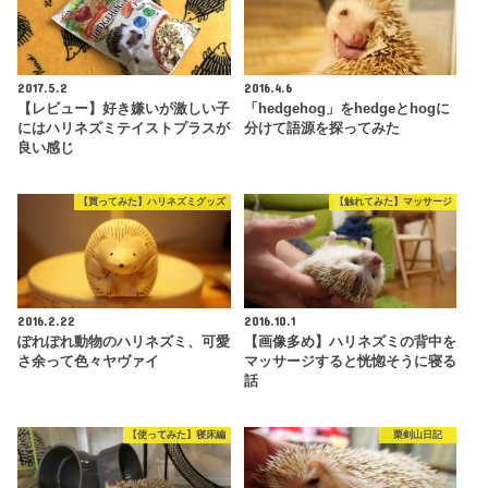
2017.5.2
2016.4.6
【レビュー】好き嫌いが激しい子
「hedgehog」をhedgeとhogに
にはハリネズミテイストプラスが
分けて語源を探ってみた
良い感じ
【買ってみた】ハリネズミグッズ
【触れてみた】マッサージ
2016.2.22
2016.10.1
ぽれぽれ動物のハリネズミ、可愛
【画像多め】ハリネズミの背中を
さ余って色々ヤヴァイ
マッサージすると恍惚そうに寝る
話
【使ってみた】寝床編
栗剣山日記