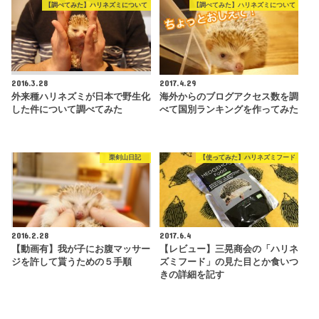
【調べてみた】ハリネズミについて
【調べてみた】ハリネズミについて
2016.3.28
2017.4.29
外来種ハリネズミが日本で野生化
海外からのブログアクセス数を調
した件について調べてみた
べて国別ランキングを作ってみた
栗剣山日記
【使ってみた】ハリネズミフード
2016.2.28
2017.6.4
【動画有】我が子にお腹マッサー
【レビュー】三晃商会の「ハリネ
ジを許して貰うための５手順
ズミフード」の見た目とか食いつ
きの詳細を記す