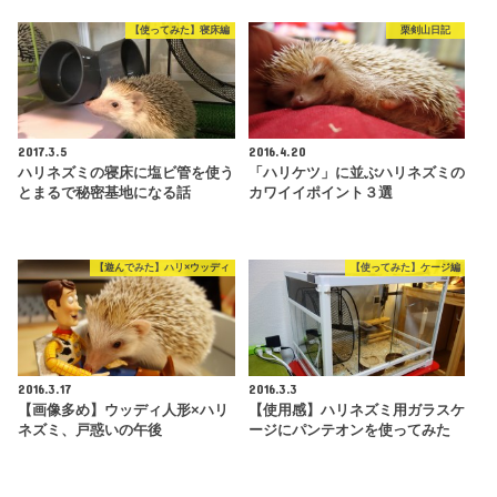
【使ってみた】寝床編
栗剣山日記
2017.3.5
2016.4.20
ハリネズミの寝床に塩ビ管を使う
「ハリケツ」に並ぶハリネズミの
とまるで秘密基地になる話
カワイイポイント３選
【遊んでみた】ハリ×ウッディ
【使ってみた】ケージ編
2016.3.17
2016.3.3
【画像多め】ウッディ人形×ハリ
【使用感】ハリネズミ用ガラスケ
ネズミ、戸惑いの午後
ージにパンテオンを使ってみた