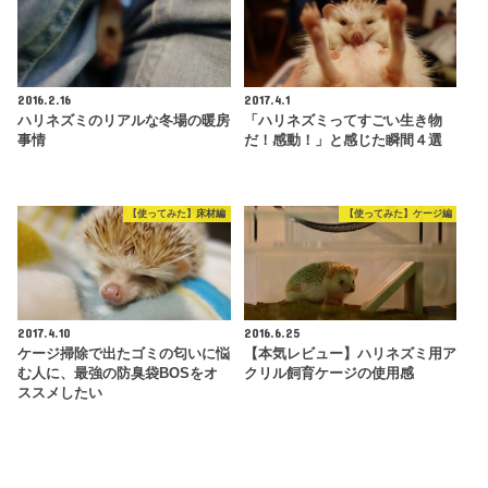
2016.2.16
2017.4.1
ハリネズミのリアルな冬場の暖房
「ハリネズミってすごい生き物
事情
だ！感動！」と感じた瞬間４選
【使ってみた】床材編
【使ってみた】ケージ編
2017.4.10
2016.6.25
ケージ掃除で出たゴミの匂いに悩
【本気レビュー】ハリネズミ用ア
む人に、最強の防臭袋BOSをオ
クリル飼育ケージの使用感
ススメしたい