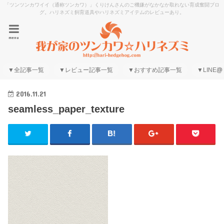
「ツンツンカワイイ（通称ツンカワ）」くりけんさんのご機嫌がなかなか取れない育成奮闘ブロ
グ。ハリネズミ飼育道具やハリネズミアイテムのレビューあり。
menu
▼全記事一覧
▼レビュー記事一覧
▼おすすめ記事一覧
▼LINE@
2016.11.21
seamless_paper_texture