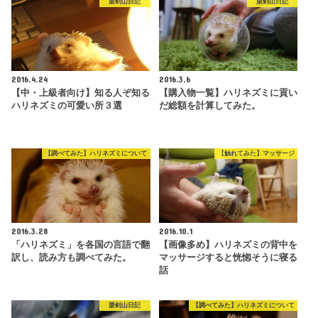
栗剣山日記
栗剣山日記
2016.4.24
2016.3.6
【中・上級者向け】知る人ぞ知る
【購入物一覧】ハリネズミに貢い
ハリネズミの可愛い所３選
だ総額を計算してみた。
【調べてみた】ハリネズミについて
【触れてみた】マッサージ
2016.3.28
2016.10.1
「ハリネズミ」を各国の言語で翻
【画像多め】ハリネズミの背中を
訳し、読み方も調べてみた。
マッサージすると恍惚そうに寝る
話
栗剣山日記
【調べてみた】ハリネズミについて