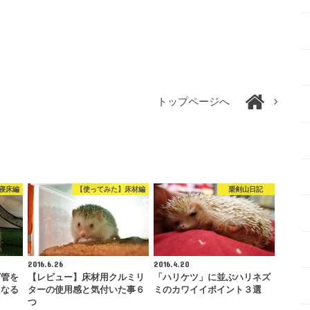
トップページへ
寝床編
【使ってみた】床材編
栗剣山日記
2016.6.26
2016.4.20
ビ管を
【レビュー】床材用クルミリ
「ハリケツ」に並ぶハリネズ
になる
ターの使用感と気付いた事６
ミのカワイイポイント３選
つ