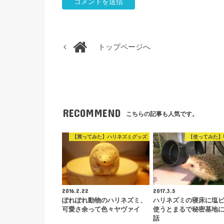
トップページへ
RECOMMEND
こちらの記事も人気です。
【買ってみた】ハリネズミグッズ
【使ってみた】
2016.2.22
2017.3.5
ぽれぽれ動物のハリネズミ、
ハリネズミの寝床に塩
可愛さ余って色々ヤヴァイ
使うとまるで秘密基地
話