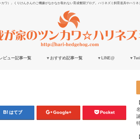
ンカワ）」くりけんさんのご機嫌がなかなか取れない育成奮闘ブログ。ハリネズミ飼育道具やハリネ
レビュー記事一覧
▼おすすめ記事一覧
▼LINE@
▼Twit
はてブ
Google+
Pocket
誕