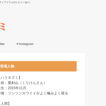
ズミアイテムのレビューあり。
ter
▼Instagram
登場人物
【ハリネズミ】
名前：栗剣山（くりけんさん）
生：2015年11月
特徴：ツンツンカワイイがよく噛みよく寝る
【人間】