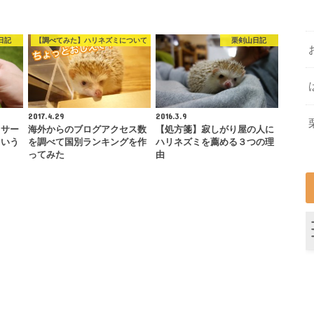
日記
【調べてみた】ハリネズミについて
栗剣山日記
2017.4.29
2016.3.9
ッサー
海外からのブログアクセス数
【処方箋】寂しがり屋の人に
という
を調べて国別ランキングを作
ハリネズミを薦める３つの理
ってみた
由