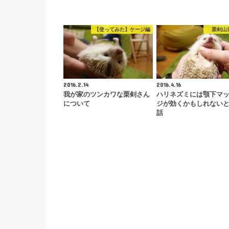
【使ってみた】ケージ編
栗剣山
2016.2.14
2016.4.16
我が家のツンカワな栗剣さん
ハリネズミには顎下マ
について
ジが効くかもしれない
話