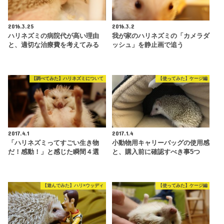
2016.3.25
2016.3.2
ハリネズミの病院代が高い理由
我が家のハリネズミの「カメラダ
と、適切な治療費を考えてみる
ッシュ」を静止画で追う
【調べてみた】ハリネズミについて
【使ってみた】ケージ編
2017.4.1
2017.1.4
「ハリネズミってすごい生き物
小動物用キャリーバッグの使用感
だ！感動！」と感じた瞬間４選
と、購入前に確認すべき事5つ
【遊んでみた】ハリ×ウッディ
【使ってみた】ケージ編