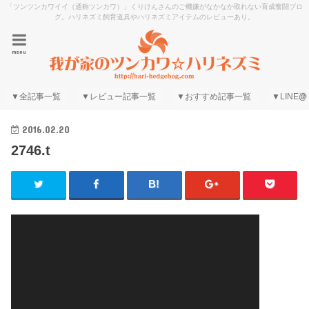
「ツンツンカワイイ（通称ツンカワ）」くりけんさんのご機嫌がなかなか取れない育成奮闘ブロ
グ。ハリネズミ飼育道具やハリネズミアイテムのレビューあり。
menu
▼全記事一覧
▼レビュー記事一覧
▼おすすめ記事一覧
▼LINE@
2016.02.20
2746.t
動
画
プ
レ
ー
ヤ