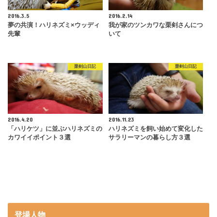
2016.3.5
2016.2.14
夢の共演！ハリネズミ×ウッディ
我が家のツンカワな栗剣さんにつ
先輩
いて
栗剣山日記
栗剣山日記
2016.4.20
2016.11.23
「ハリケツ」に並ぶハリネズミの
ハリネズミを飼い始めて変化した
カワイイポイント３選
サラリーマンの暮らし方３選
登場人物