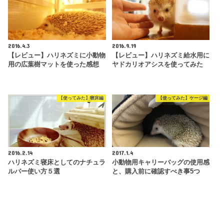
2016.4.3
2016.9.19
【レビュー】ハリネズミに小動物
【レビュー】ハリネズミ給水用に
用の広葉樹マットを使った感想
ヤドカリオアシスを使ってみた
【使ってみた】寝床編
【使ってみた】ケージ編
2016.2.14
2017.1.4
ハリネズミ寝床としてのナチュラ
小動物用キャリーバッグの使用感
ルバー使い方５選
と、購入前に確認すべき事5つ