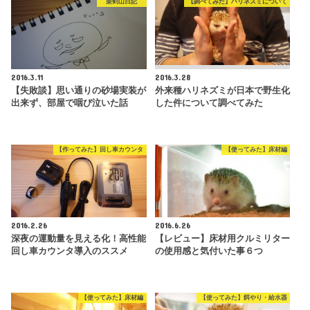
栗剣山日記
【調べてみた】ハリネズミについて
2016.3.11
2016.3.28
【失敗談】思い通りの砂場実装が
外来種ハリネズミが日本で野生化
出来ず、部屋で咽び泣いた話
した件について調べてみた
【作ってみた】回し車カウンタ
【使ってみた】床材編
2016.2.26
2016.6.26
深夜の運動量を見える化！高性能
【レビュー】床材用クルミリター
回し車カウンタ導入のススメ
の使用感と気付いた事６つ
【使ってみた】床材編
【使ってみた】餌やり・給水器