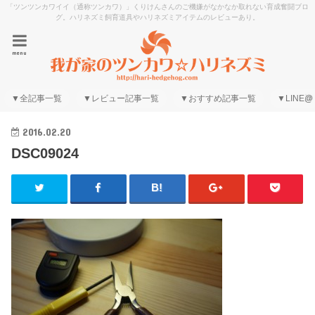
「ツンツンカワイイ（通称ツンカワ）」くりけんさんのご機嫌がなかなか取れない育成奮闘ブロ
グ。ハリネズミ飼育道具やハリネズミアイテムのレビューあり。
menu
▼全記事一覧
▼レビュー記事一覧
▼おすすめ記事一覧
▼LINE@
2016.02.20
DSC09024