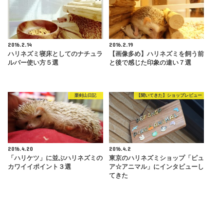
2016.2.14
2016.2.19
ハリネズミ寝床としてのナチュラ
【画像多め】ハリネズミを飼う前
ルバー使い方５選
と後で感じた印象の違い７選
栗剣山日記
【聞いてきた】ショップレビュー
2016.4.20
2016.4.2
「ハリケツ」に並ぶハリネズミの
東京のハリネズミショップ「ピュ
カワイイポイント３選
ア☆アニマル」にインタビューし
てきた