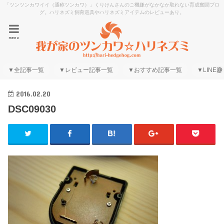
「ツンツンカワイイ（通称ツンカワ）」くりけんさんのご機嫌がなかなか取れない育成奮闘ブロ
グ。ハリネズミ飼育道具やハリネズミアイテムのレビューあり。
menu
▼全記事一覧
▼レビュー記事一覧
▼おすすめ記事一覧
▼LINE@
2016.02.20
DSC09030