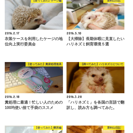
【使ってみた】ケージ編
栗剣山日記
2016.2.17
2016.5.10
衣装ケースを利用したケージの地
【大掃除】長期休暇に見直したい
位向上実行委員会
ハリネズミ飼育環境５選
【使ってみた】糞尿処理道具
【調べてみた】ハリネズミについて
2016.2.18
2016.3.28
糞処理に最適！忙しい人のための
「ハリネズミ」を各国の言語で翻
100均使い捨て手袋のススメ
訳し、読み方も調べてみた。
【使ってみた】寝床編
栗剣山日記