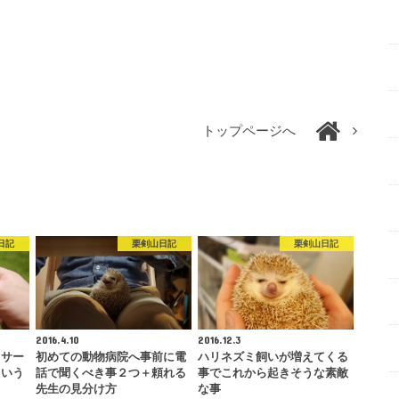
トップページへ
日記
栗剣山日記
栗剣山日記
2016.4.10
2016.12.3
ッサー
初めての動物病院へ事前に電
ハリネズミ飼いが増えてくる
という
話で聞くべき事２つ＋頼れる
事でこれから起きそうな素敵
先生の見分け方
な事