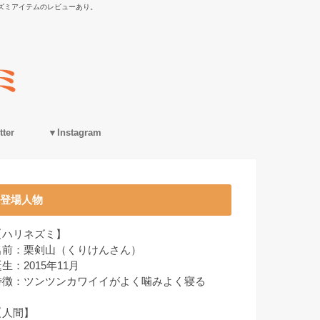
ズミアイテムのレビューあり。
ter
▼Instagram
登場人物
【ハリネズミ】
名前：栗剣山（くりけんさん）
生：2015年11月
特徴：ツンツンカワイイがよく噛みよく寝る
【人間】