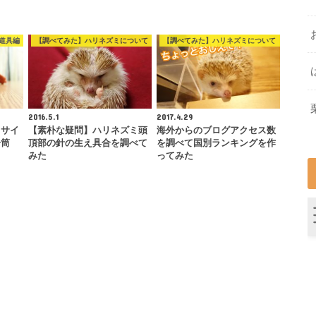
道具編
【調べてみた】ハリネズミについて
【調べてみた】ハリネズミについて
2016.5.1
2017.4.29
！サイ
【素朴な疑問】ハリネズミ頭
海外からのブログアクセス数
子筒
頂部の針の生え具合を調べて
を調べて国別ランキングを作
みた
ってみた