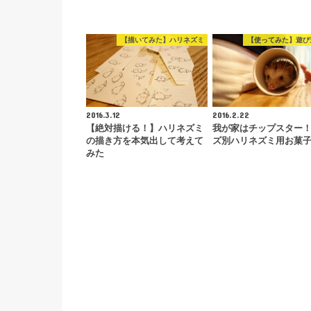
【描いてみた】ハリネズミ
【使ってみた】遊び
2016.3.12
2016.2.22
【絶対描ける！】ハリネズミ
我が家はチップスター
の描き方を本気出して考えて
ズ別ハリネズミ用お菓
みた