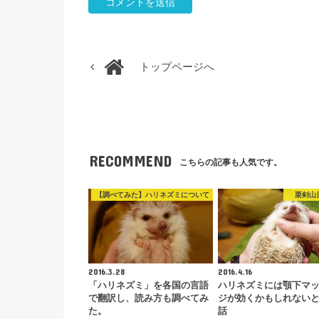
トップページへ
RECOMMEND
こちらの記事も人気です。
【調べてみた】ハリネズミについて
栗剣山
2016.3.28
2016.4.16
「ハリネズミ」を各国の言語
ハリネズミには顎下マ
で翻訳し、読み方も調べてみ
ジが効くかもしれない
た。
話