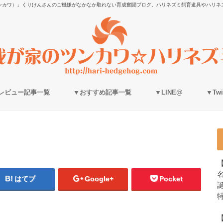
ンカワ）」くりけんさんのご機嫌がなかなか取れない育成奮闘ブログ。ハリネズミ飼育道具やハリネ
レビュー記事一覧
▼おすすめ記事一覧
▼LINE@
▼Twit
はてブ
Google+
Pocket
誕