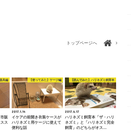
トップページへ
器具編
【使ってみた】ケージ編
【読んでみた】ハリネズミ飼育本
2017.1.14
2017.6.17
！市販
イケアの前開き衣装ケースが
ハリネズミ飼育本「ザ・ハリ
オスス
ハリネズミ用ケージに使えて
ネズミ」と「ハリネズミ完全
便利な話
飼育」のどちらがオス…