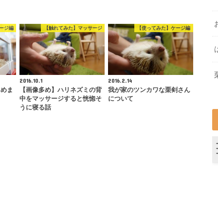
ージ編
【触れてみた】マッサージ
【使ってみた】ケージ編
2016.10.1
2016.2.14
じめま
【画像多め】ハリネズミの背
我が家のツンカワな栗剣さん
中をマッサージすると恍惚そ
について
うに寝る話