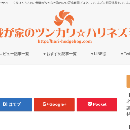
ンカワ）」くりけんさんのご機嫌がなかなか取れない育成奮闘ブログ。ハリネズミ飼育道具やハリネ
レビュー記事一覧
▼おすすめ記事一覧
▼LINE@
▼Twit
はてブ
Google+
Pocket
誕