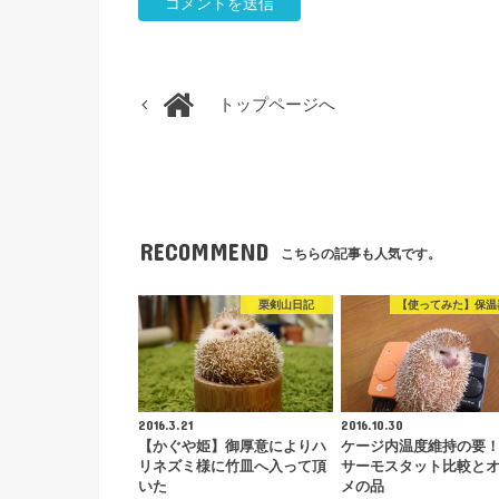
トップページへ
RECOMMEND
こちらの記事も人気です。
栗剣山日記
【使ってみた】保温
2016.3.21
2016.10.30
【かぐや姫】御厚意によりハ
ケージ内温度維持の要
リネズミ様に竹皿へ入って頂
サーモスタット比較と
いた
メの品