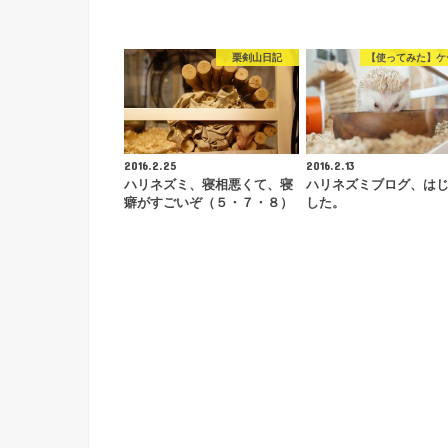
栗剣山日記
【使ってみた】ケ
2016.2.25
2016.2.13
ハリネズミ、寝相悪くて、寝
ハリネズミブログ、は
癖がすごいぞ（５・７・８）
した。