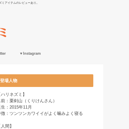
ズミアイテムのレビューあり。
ter
▼Instagram
登場人物
【ハリネズミ】
名前：栗剣山（くりけんさん）
生：2015年11月
特徴：ツンツンカワイイがよく噛みよく寝る
【人間】