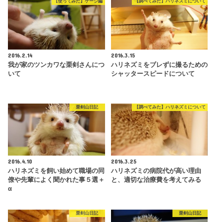
【使ってみた】ケージ編
【調べてみた】ハリネズミについて
2016.2.14
2016.3.15
我が家のツンカワな栗剣さんにつ
ハリネズミをブレずに撮るための
いて
シャッタースピードについて
栗剣山日記
【調べてみた】ハリネズミについて
2016.4.10
2016.3.25
ハリネズミを飼い始めて職場の同
ハリネズミの病院代が高い理由
僚や先輩によく聞かれた事５選＋
と、適切な治療費を考えてみる
α
栗剣山日記
栗剣山日記