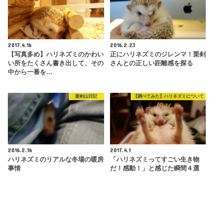
2017.4.16
2016.2.23
【写真多め】ハリネズミのかわい
正にハリネズミのジレンマ！栗剣
い所をたくさん書き出して、その
さんとの正しい距離感を探る
中から一番を…
栗剣山日記
【調べてみた】ハリネズミについて
2016.2.16
2017.4.1
ハリネズミのリアルな冬場の暖房
「ハリネズミってすごい生き物
事情
だ！感動！」と感じた瞬間４選