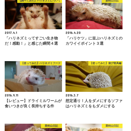
【調べてみた】ハリネズミについて
栗剣山日記
2017.4.1
2016.4.20
「ハリネズミってすごい生き物
「ハリケツ」に並ぶハリネズミの
だ！感動！」と感じた瞬間４選
カワイイポイント３選
【使ってみた】ハリネズミフード
【使ってみた】遊び道具編
2016.9.11
2016.3.7
【レビュー】ドライミルワームが
想定通り！人をダメにするソファ
食いつきが良く長持ちする件
はハリネズミをもダメにする
栗剣山日記
栗剣山日記