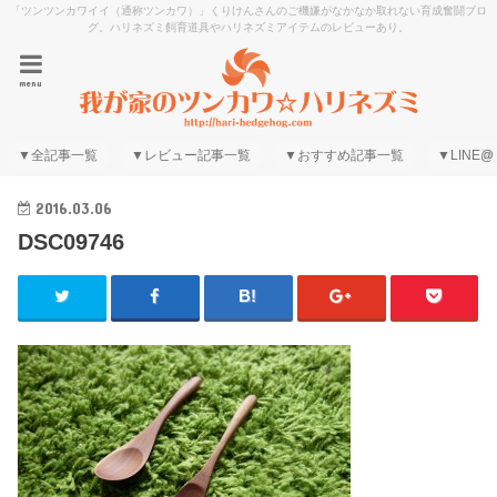
「ツンツンカワイイ（通称ツンカワ）」くりけんさんのご機嫌がなかなか取れない育成奮闘ブロ
グ。ハリネズミ飼育道具やハリネズミアイテムのレビューあり。
menu
▼全記事一覧
▼レビュー記事一覧
▼おすすめ記事一覧
▼LINE@
2016.03.06
DSC09746