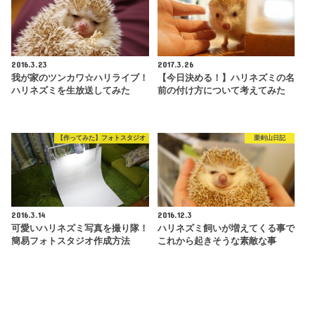
2016.3.23
2017.3.26
我が家のツンカワ☆ハリライブ！
【今日決める！】ハリネズミの名
ハリネズミを生放送してみた
前の付け方について考えてみた
【作ってみた】フォトスタジオ
栗剣山日記
2016.3.14
2016.12.3
可愛いハリネズミ写真を撮り隊！
ハリネズミ飼いが増えてくる事で
簡易フォトスタジオ作成方法
これから起きそうな素敵な事