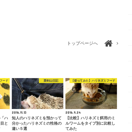
トップページへ
フード
栗剣山日記
【使ってみた】ハリネズミフード
2016.11.13
2016.9.24
の「ハ
知人のハリネズミを預かって
【比較】ハリネズミ餌用のミ
た目と
分かったハリネズミの性格の
ルワームをタイプ別に比較し
す
違い５選
てみた