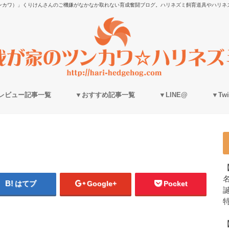
ンカワ）」くりけんさんのご機嫌がなかなか取れない育成奮闘ブログ。ハリネズミ飼育道具やハリネ
レビュー記事一覧
▼おすすめ記事一覧
▼LINE@
▼Twit
はてブ
Google+
Pocket
誕