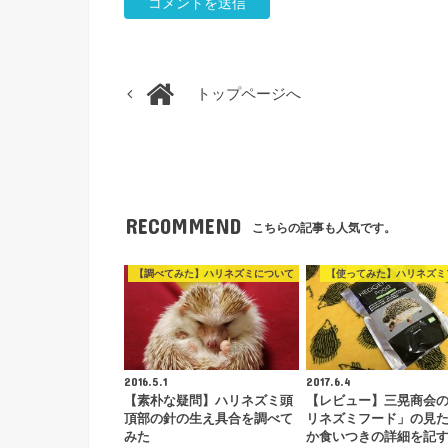
トップページへ
RECOMMEND
こちらの記事も人気です。
【調べてみた】ハリネズミについて
【使ってみた】ハリネズミ
2016.5.1
2017.6.4
【素朴な疑問】ハリネズミ頭
【レビュー】三晃商会
頂部の針の生え具合を調べて
リネズミフード」の見
みた
か食いつきの詳細を記