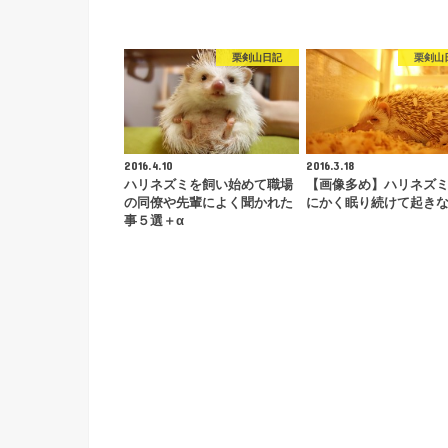
栗剣山日記
栗剣山
2016.4.10
2016.3.18
ハリネズミを飼い始めて職場
【画像多め】ハリネズ
の同僚や先輩によく聞かれた
にかく眠り続けて起き
事５選＋α