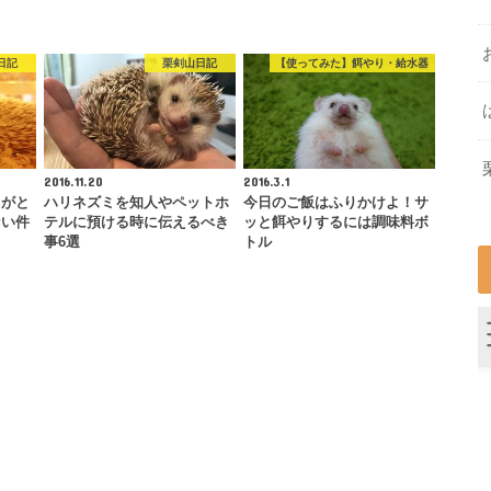
日記
栗剣山日記
【使ってみた】餌やり・給水器
2016.11.20
2016.3.1
ミがと
ハリネズミを知人やペットホ
今日のご飯はふりかけよ！サ
ない件
テルに預ける時に伝えるべき
ッと餌やりするには調味料ボ
事6選
トル