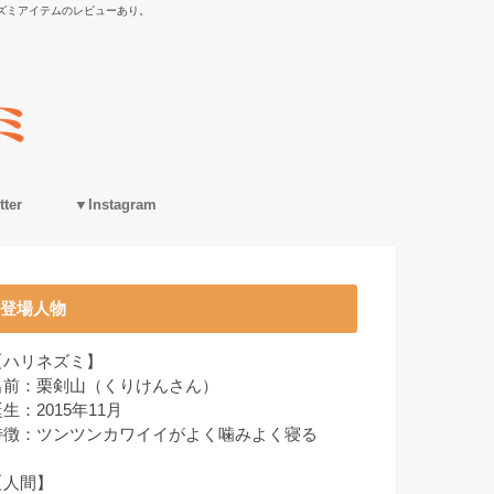
ズミアイテムのレビューあり。
ter
▼Instagram
登場人物
【ハリネズミ】
名前：栗剣山（くりけんさん）
生：2015年11月
特徴：ツンツンカワイイがよく噛みよく寝る
【人間】