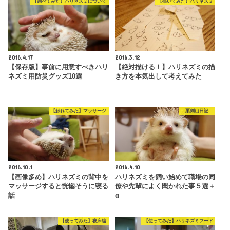
【調べてみた】ハリネズミについて
【描いてみた】ハリネズミ
2016.4.17
2016.3.12
【保存版】事前に用意すべきハリ
【絶対描ける！】ハリネズミの描
ネズミ用防災グッズ10選
き方を本気出して考えてみた
【触れてみた】マッサージ
栗剣山日記
2016.10.1
2016.4.10
【画像多め】ハリネズミの背中を
ハリネズミを飼い始めて職場の同
マッサージすると恍惚そうに寝る
僚や先輩によく聞かれた事５選＋
話
α
【使ってみた】寝床編
【使ってみた】ハリネズミフード