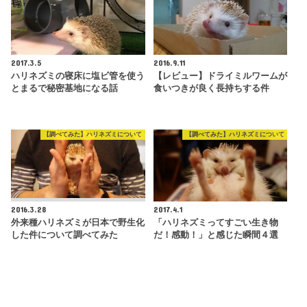
2017.3.5
2016.9.11
ハリネズミの寝床に塩ビ管を使う
【レビュー】ドライミルワームが
とまるで秘密基地になる話
食いつきが良く長持ちする件
【調べてみた】ハリネズミについて
【調べてみた】ハリネズミについて
2016.3.28
2017.4.1
外来種ハリネズミが日本で野生化
「ハリネズミってすごい生き物
した件について調べてみた
だ！感動！」と感じた瞬間４選