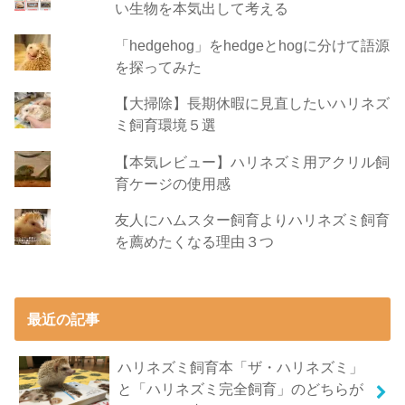
い生物を本気出して考える
「hedgehog」をhedgeとhogに分けて語源
を探ってみた
【大掃除】長期休暇に見直したいハリネズ
ミ飼育環境５選
【本気レビュー】ハリネズミ用アクリル飼
育ケージの使用感
友人にハムスター飼育よりハリネズミ飼育
を薦めたくなる理由３つ
最近の記事
ハリネズミ飼育本「ザ・ハリネズミ」
と「ハリネズミ完全飼育」のどちらが