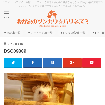
「ツンツンカワイイ（通称ツンカワ）」くりけんさんのご機嫌がなかなか取れない育成奮闘ブロ
グ。ハリネズミ飼育道具やハリネズミアイテムのレビューあり。
menu
▼全記事一覧
▼レビュー記事一覧
▼おすすめ記事一覧
▼LINE@
2016.03.07
DSC09389