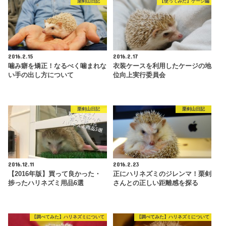
栗剣山日記
【使ってみた】ケージ編
2016.2.15
2016.2.17
噛み癖を矯正！なるべく噛まれな
衣装ケースを利用したケージの地
い手の出し方について
位向上実行委員会
栗剣山日記
栗剣山日記
2016.12.11
2016.2.23
【2016年版】買って良かった・
正にハリネズミのジレンマ！栗剣
捗ったハリネズミ用品6選
さんとの正しい距離感を探る
【調べてみた】ハリネズミについて
【調べてみた】ハリネズミについて