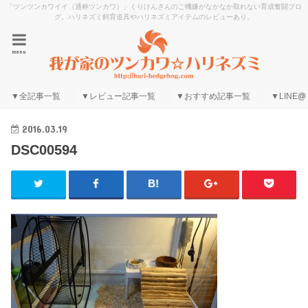
「ツンツンカワイイ（通称ツンカワ）」くりけんさんのご機嫌がなかなか取れない育成奮闘ブロ
グ。ハリネズミ飼育道具やハリネズミアイテムのレビューあり。
menu
▼全記事一覧
▼レビュー記事一覧
▼おすすめ記事一覧
▼LINE@
2016.03.19
DSC00594