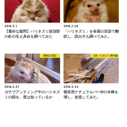
2016.5.1
2016.3.28
【素朴な疑問】ハリネズミ頭頂部
「ハリネズミ」を各国の言語で翻
の針の生え具合を調べてみた
訳し、読み方も調べてみた。
栗剣山日記
【使ってみた】寝床編
2016.2.27
2016.2.24
ガチでアンティング中のハリネズ
寝床用ナチュラルバーMの木棒を
ミの顔を、君は知っているか
壊し、改造してみた。