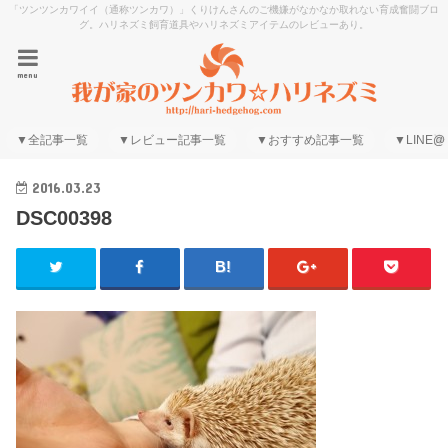
「ツンツンカワイイ（通称ツンカワ）」くりけんさんのご機嫌がなかなか取れない育成奮闘ブロ
グ。ハリネズミ飼育道具やハリネズミアイテムのレビューあり。
menu
▼全記事一覧
▼レビュー記事一覧
▼おすすめ記事一覧
▼LINE@
2016.03.23
DSC00398