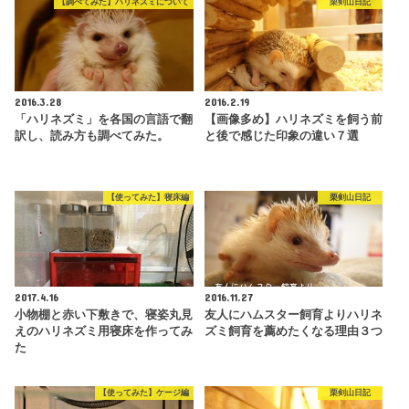
【調べてみた】ハリネズミについて
栗剣山日記
2016.3.28
2016.2.19
「ハリネズミ」を各国の言語で翻
【画像多め】ハリネズミを飼う前
訳し、読み方も調べてみた。
と後で感じた印象の違い７選
【使ってみた】寝床編
栗剣山日記
2017.4.16
2016.11.27
小物棚と赤い下敷きで、寝姿丸見
友人にハムスター飼育よりハリネ
えのハリネズミ用寝床を作ってみ
ズミ飼育を薦めたくなる理由３つ
た
【使ってみた】ケージ編
栗剣山日記