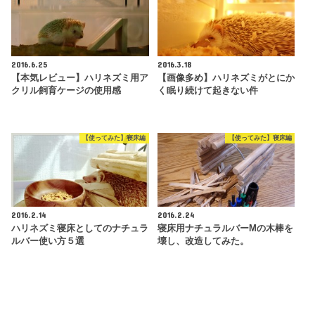
2016.6.25
2016.3.18
【本気レビュー】ハリネズミ用ア
【画像多め】ハリネズミがとにか
クリル飼育ケージの使用感
く眠り続けて起きない件
【使ってみた】寝床編
【使ってみた】寝床編
2016.2.14
2016.2.24
ハリネズミ寝床としてのナチュラ
寝床用ナチュラルバーMの木棒を
ルバー使い方５選
壊し、改造してみた。