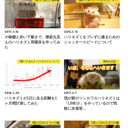
【使ってみた】寝床編
【調べてみた】ハリネズミについて
2017.4.16
2016.3.15
小物棚と赤い下敷きで、寝姿丸見
ハリネズミをブレずに撮るための
えのハリネズミ用寝床を作ってみ
シャッタースピードについて
た
【調べてみた】ハリネズミについて
栗剣山日記
2016.3.26
2017.4.7
ハリネズミが1日に走る距離を1
我が家のツンカワ☆ハリネズミは
ヶ月間計測してみた
「LINE@」をやっているので気
軽に友達登…
【使ってみた】ケージ編
【使ってみた】ケージ編