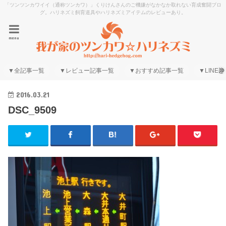
「ツンツンカワイイ（通称ツンカワ）」くりけんさんのご機嫌がなかなか取れない育成奮闘ブロ
グ。ハリネズミ飼育道具やハリネズミアイテムのレビューあり。
menu
▼全記事一覧
▼レビュー記事一覧
▼おすすめ記事一覧
▼LINE@
2016.03.21
DSC_9509