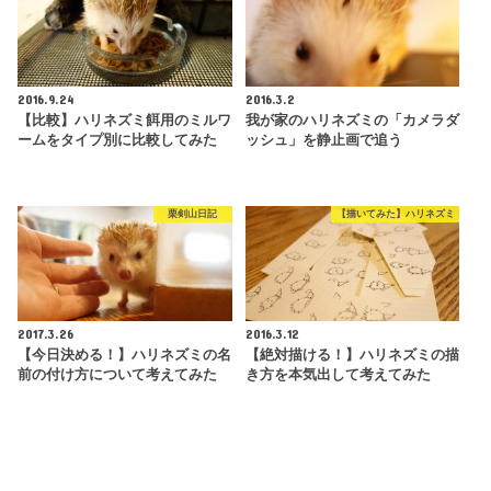
2016.9.24
2016.3.2
【比較】ハリネズミ餌用のミルワ
我が家のハリネズミの「カメラダ
ームをタイプ別に比較してみた
ッシュ」を静止画で追う
栗剣山日記
【描いてみた】ハリネズミ
2017.3.26
2016.3.12
【今日決める！】ハリネズミの名
【絶対描ける！】ハリネズミの描
前の付け方について考えてみた
き方を本気出して考えてみた