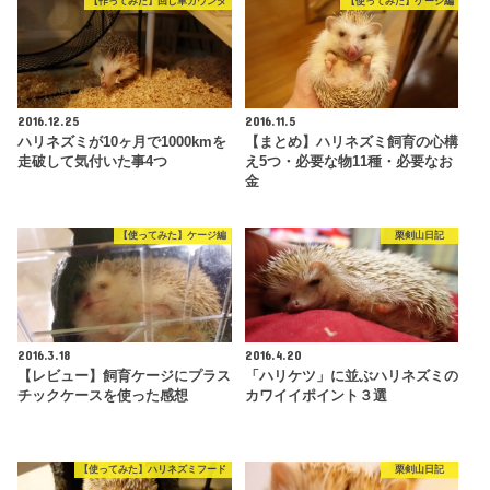
【作ってみた】回し車カウンタ
【使ってみた】ケージ編
2016.12.25
2016.11.5
ハリネズミが10ヶ月で1000kmを
【まとめ】ハリネズミ飼育の心構
走破して気付いた事4つ
え5つ・必要な物11種・必要なお
金
【使ってみた】ケージ編
栗剣山日記
2016.3.18
2016.4.20
【レビュー】飼育ケージにプラス
「ハリケツ」に並ぶハリネズミの
チックケースを使った感想
カワイイポイント３選
【使ってみた】ハリネズミフード
栗剣山日記