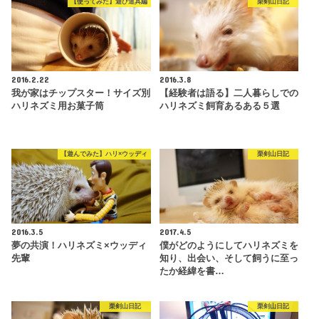
【使ってみた】遊び道具編
栗剣山日記
2016.2.22
2016.3.8
我が家はチップスター！サイズ別
【経験者は語る】二人暮らしでの
ハリネズミ用お菓子筒
ハリネズミ飼育あるある５選
【遊んでみた】ハリ×ウッディ
栗剣山日記
2016.3.5
2017.4.5
夢の共演！ハリネズミ×ウッディ
僕がどのようにしてハリネズミを
先輩
知り、出会い、そして飼うに至っ
たか経緯を書…
栗剣山日記
栗剣山日記