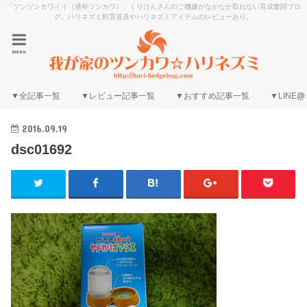
「ツンツンカワイイ（通称ツンカワ）」くりけんさんのご機嫌がなかなか取れない育成奮闘ブロ
グ。ハリネズミ飼育道具やハリネズミアイテムのレビューあり。
menu
▼全記事一覧
▼レビュー記事一覧
▼おすすめ記事一覧
▼LINE@
2016.09.19
dsc01692