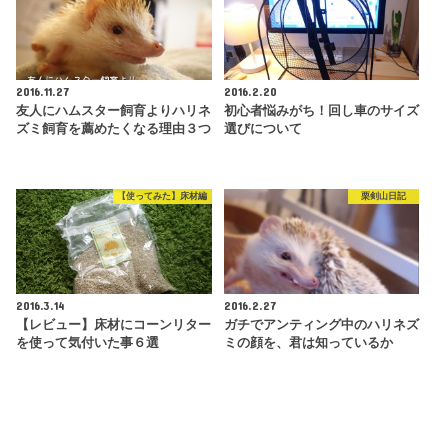
2016.11.27
2016.2.20
友人にハムスター飼育よりハリネ
初心者悩みがち！回し車のサイズ
ズミ飼育を薦めたくなる理由３つ
選びについて
【使ってみた】床材編
栗剣山日記
2016.3.14
2016.2.27
【レビュー】床材にコーンリター
ガチでアンティング中のハリネズ
を使って気付いた事６選
ミの顔を、君は知っているか