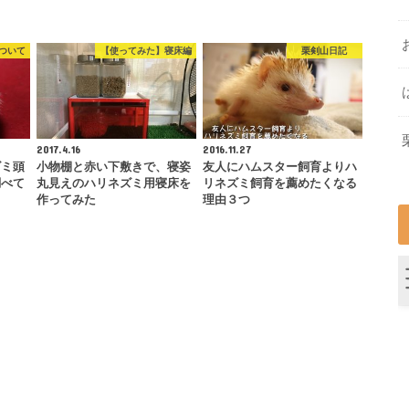
ついて
【使ってみた】寝床編
栗剣山日記
2017.4.16
2016.11.27
ズミ頭
小物棚と赤い下敷きで、寝姿
友人にハムスター飼育よりハ
調べて
丸見えのハリネズミ用寝床を
リネズミ飼育を薦めたくなる
作ってみた
理由３つ