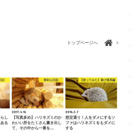
トップページへ
日記
栗剣山日記
【使ってみた】遊び道具編
2017.4.16
2016.3.7
暮らし
【写真多め】ハリネズミのか
想定通り！人をダメにするソ
るある
わいい所をたくさん書き出し
ファはハリネズミをもダメに
て、その中から一番を…
する