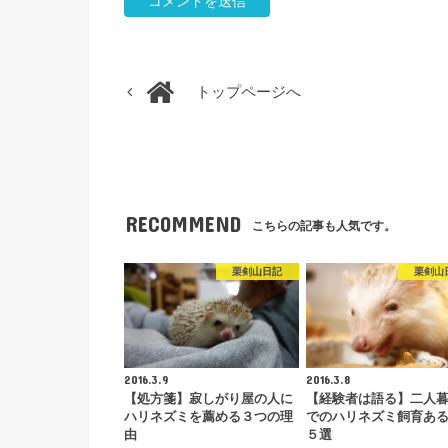
トップページへ
RECOMMEND
こちらの記事も人気です。
栗剣山日記
栗剣山
2016.3.9
2016.3.8
【処方箋】寂しがり屋の人に
【経験者は語る】二人
ハリネズミを薦める３つの理
でのハリネズミ飼育あ
由
５選