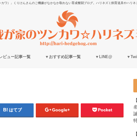
ンカワ）」くりけんさんのご機嫌がなかなか取れない育成奮闘ブログ。ハリネズミ飼育道具やハリネ
レビュー記事一覧
▼おすすめ記事一覧
▼LINE@
▼Twit
はてブ
Google+
Pocket
誕