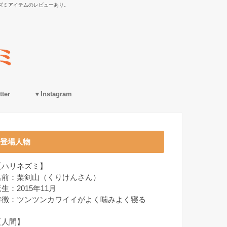
ズミアイテムのレビューあり。
ter
▼Instagram
登場人物
【ハリネズミ】
名前：栗剣山（くりけんさん）
生：2015年11月
特徴：ツンツンカワイイがよく噛みよく寝る
【人間】