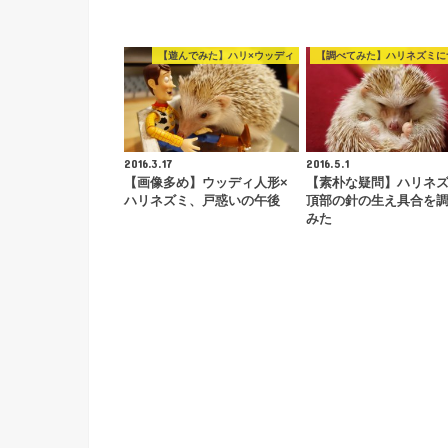
【遊んでみた】ハリ×ウッディ
【調べてみた】ハリネズミに
2016.3.17
2016.5.1
【画像多め】ウッディ人形×
【素朴な疑問】ハリネ
ハリネズミ、戸惑いの午後
頂部の針の生え具合を
みた