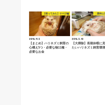
【使ってみた】ケージ編
栗剣山
2016.11.5
2016.5.10
【まとめ】ハリネズミ飼育の
【大掃除】長期休暇に
心構え5つ・必要な物11種・
たいハリネズミ飼育環
必要なお金