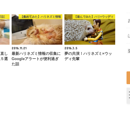
日記
【集めてみた】ハリネズミ情報
【遊んでみた】ハリ×ウッディ
2016.11.21
2016.3.5
見直し
最新ハリネズミ情報の収集に
夢の共演！ハリネズミ×ウッ
境５選
Googleアラートが便利過ぎ
ディ先輩
た話