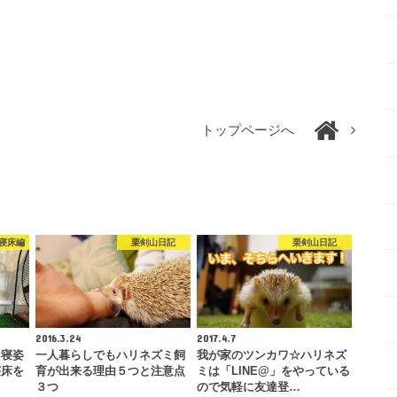
トップページへ
寝床編
栗剣山日記
栗剣山日記
2016.3.24
2017.4.7
、寝姿
一人暮らしでもハリネズミ飼
我が家のツンカワ☆ハリネズ
寝床を
育が出来る理由５つと注意点
ミは「LINE@」をやっている
３つ
ので気軽に友達登…