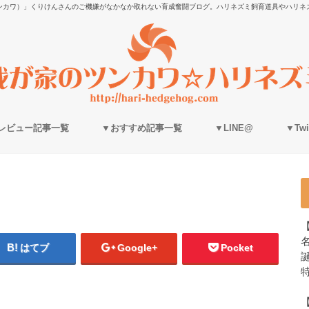
ンカワ）」くりけんさんのご機嫌がなかなか取れない育成奮闘ブログ。ハリネズミ飼育道具やハリネ
レビュー記事一覧
▼おすすめ記事一覧
▼LINE@
▼Twit
はてブ
Google+
Pocket
誕