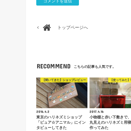
トップページへ
RECOMMEND
こちらの記事も人気です。
【聞いてきた】ショップレビュー
【使ってみた】
2016.4.2
2017.4.16
東京のハリネズミショップ
小物棚と赤い下敷きで
「ピュア☆アニマル」にイン
丸見えのハリネズミ用
タビューしてきた
作ってみた