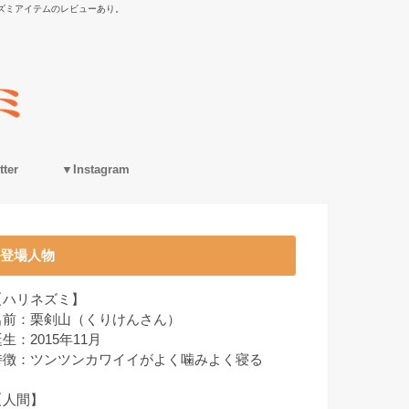
ズミアイテムのレビューあり。
ter
▼Instagram
登場人物
【ハリネズミ】
名前：栗剣山（くりけんさん）
生：2015年11月
特徴：ツンツンカワイイがよく噛みよく寝る
【人間】