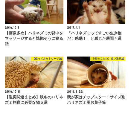
2016.10.1
2017.4.1
【画像多め】ハリネズミの背中を
「ハリネズミってすごい生き物
マッサージすると恍惚そうに寝る
だ！感動！」と感じた瞬間４選
話
【使ってみた】ケージ編
【使ってみた】遊び道具編
2016.10.11
2016.2.22
【暖房関連まとめ】秋冬のハリネ
我が家はチップスター！サイズ別
ズミ飼育に必要な物５選
ハリネズミ用お菓子筒