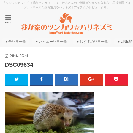
「ツンツンカワイイ（通称ツンカワ）」くりけんさんのご機嫌がなかなか取れない育成奮闘ブロ
グ。ハリネズミ飼育道具やハリネズミアイテムのレビューあり。
menu
▼全記事一覧
▼レビュー記事一覧
▼おすすめ記事一覧
▼LINE@
2016.03.11
DSC09634