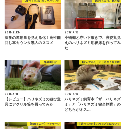
【作ってみた】回し車カウンタ
【使ってみた】寝床編
2016.2.26
2017.4.16
深夜の運動量を見える化！高性能
小物棚と赤い下敷きで、寝姿丸見
回し車カウンタ導入のススメ
えのハリネズミ用寝床を作ってみ
た
栗剣山日記
【読んでみた】ハリネズミ飼育本
2016.3.11
2017.6.17
【レビュー】ハリネズミの遊び道
ハリネズミ飼育本「ザ・ハリネズ
具にアクリル筒を買ってみた
ミ」と「ハリネズミ完全飼育」の
どちらがオス…
【触れてみた】マッサージ
【調べてみた】ハリネズミについて